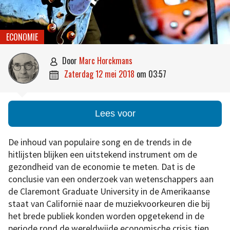
ECONOMIE
door
Marc Horckmans

zaterdag 12 mei 2018
om
03:57

Lees voor
De inhoud van populaire song en de trends in de
hitlijsten blijken een uitstekend instrument om de
gezondheid van de economie te meten. Dat is de
conclusie van een onderzoek van wetenschappers aan
de Claremont Graduate University in de Amerikaanse
staat van Californië naar de muziekvoorkeuren die bij
het brede publiek konden worden opgetekend in de
periode rond de wereldwijde economische crisis tien