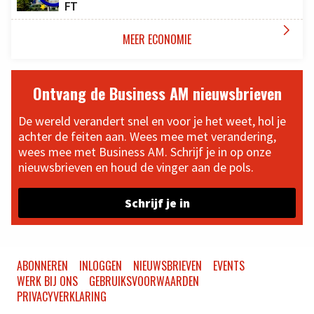
FT

MEER ECONOMIE
Ontvang de Business AM nieuwsbrieven
De wereld verandert snel en voor je het weet, hol je
achter de feiten aan. Wees mee met verandering,
wees mee met Business AM. Schrijf je in op onze
nieuwsbrieven en houd de vinger aan de pols.
Schrijf je in
ABONNEREN
INLOGGEN
NIEUWSBRIEVEN
EVENTS
WERK BIJ ONS
GEBRUIKSVOORWAARDEN
PRIVACYVERKLARING