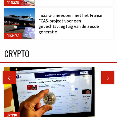
BELEGGEN
India wil meedoen met het Franse
FCAS-project voor een
gevechtsvliegtuig van de zesde
generatie
BUSINESS
CRYPTO


CRYPTO