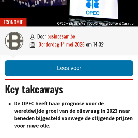
ECONOMIE
OPEC – Yassine Mahjoub/SIPA via Content Curation
door
businessam.be

donderdag 14 mei 2026
om
14:32

Lees voor
Key takeaways
De OPEC heeft haar prognose voor de
wereldwijde groei van de olievraag in 2023 naar
beneden bijgesteld vanwege de stijgende prijzen
voor ruwe olie.