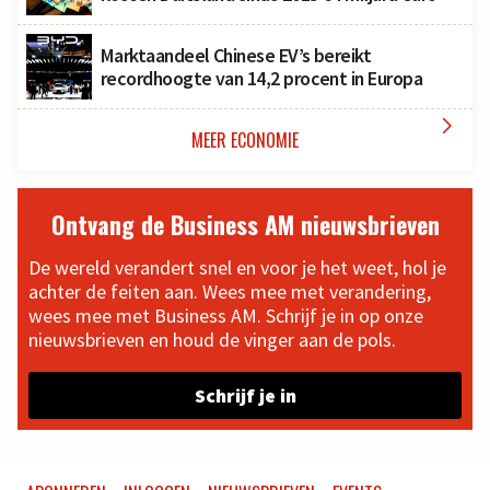
Marktaandeel Chinese EV’s bereikt
recordhoogte van 14,2 procent in Europa

MEER ECONOMIE
Ontvang de Business AM nieuwsbrieven
De wereld verandert snel en voor je het weet, hol je
achter de feiten aan. Wees mee met verandering,
wees mee met Business AM. Schrijf je in op onze
nieuwsbrieven en houd de vinger aan de pols.
Schrijf je in