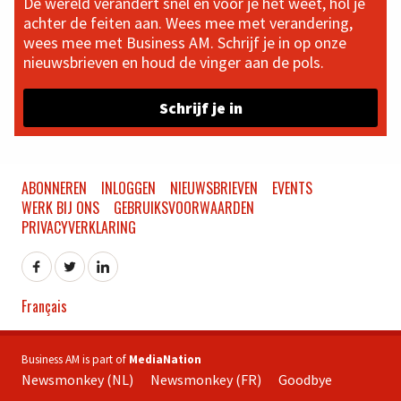
De wereld verandert snel en voor je het weet, hol je
achter de feiten aan. Wees mee met verandering,
wees mee met Business AM. Schrijf je in op onze
nieuwsbrieven en houd de vinger aan de pols.
Schrijf je in
ABONNEREN
INLOGGEN
NIEUWSBRIEVEN
EVENTS
WERK BIJ ONS
GEBRUIKSVOORWAARDEN
PRIVACYVERKLARING
Français
Business AM is part of
MediaNation
Newsmonkey (NL)
Newsmonkey (FR)
Goodbye