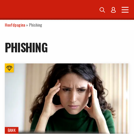


ONDERNEMEN
ECONOMIE
POLITIEK
TECH
PERSONAL FINANCE
Hoofdpagina
»
Phishing
PHISHING
BANK