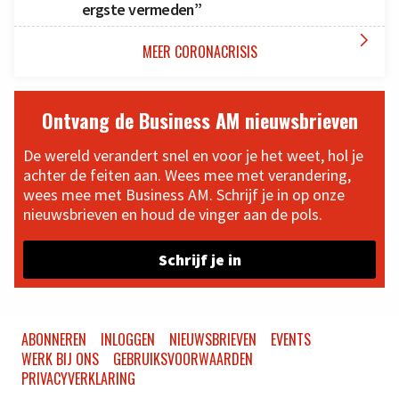
ergste vermeden”

MEER CORONACRISIS
Ontvang de Business AM nieuwsbrieven
De wereld verandert snel en voor je het weet, hol je
achter de feiten aan. Wees mee met verandering,
wees mee met Business AM. Schrijf je in op onze
nieuwsbrieven en houd de vinger aan de pols.
Schrijf je in
ABONNEREN
INLOGGEN
NIEUWSBRIEVEN
EVENTS
WERK BIJ ONS
GEBRUIKSVOORWAARDEN
PRIVACYVERKLARING