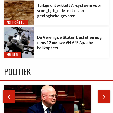
Turkije ontwikkelt AI-systeem voor
vroegtijdige detectie van
geologische gevaren
ARTIFICIËLE INTELLIGENTIE
De Verenigde Staten bestellen nog
eens 12 nieuwe AH-64E Apache-
helikopters
BUSINESS
POLITIEK

