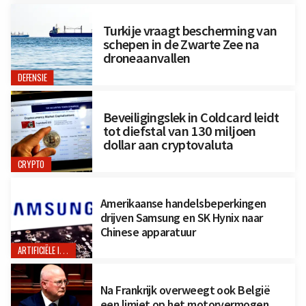
Turkije vraagt bescherming van
schepen in de Zwarte Zee na
droneaanvallen
DEFENSIE
Beveiligingslek in Coldcard leidt
tot diefstal van 130 miljoen
dollar aan cryptovaluta
CRYPTO
Amerikaanse handelsbeperkingen
drijven Samsung en SK Hynix naar
Chinese apparatuur
ARTIFICIËLE INTELLIGENTIE
Na Frankrijk overweegt ook België
een limiet op het motorvermogen