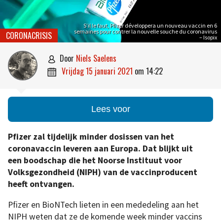
S’il le faut, Pfizer développera un nouveau vaccin en 6
semaines pour contrer la nouvelle souche du coronavirus
CORONACRISIS
– Isopix
door
Niels Saelens

vrijdag 15 januari 2021
om
14:22

Lees voor
Pfizer zal tijdelijk minder dosissen van het
coronavaccin leveren aan Europa. Dat blijkt uit
een boodschap die het Noorse Instituut voor
Volksgezondheid (NIPH) van de vaccinproducent
heeft ontvangen.
Pfizer en BioNTech lieten in een mededeling aan het
NIPH weten dat ze de komende week minder vaccins