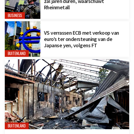
zal jaren duren, waarschuwt
Rheinmetall
BUSINESS
VS verrassen ECB met verkoop van
euro’s ter ondersteuning van de
Japanse yen, volgens FT
BUITENLAND
BUITENLAND