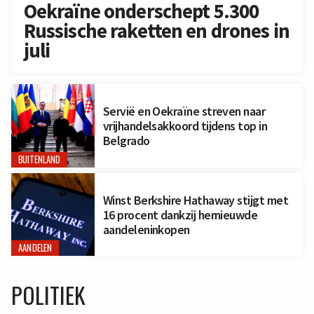
Oekraïne onderschept 5.300
Russische raketten en drones in
juli
Servië en Oekraïne streven naar
vrijhandelsakkoord tijdens top in
Belgrado
BUITENLAND
Winst Berkshire Hathaway stijgt met
16 procent dankzij hernieuwde
aandeleninkopen
AANDELEN
POLITIEK