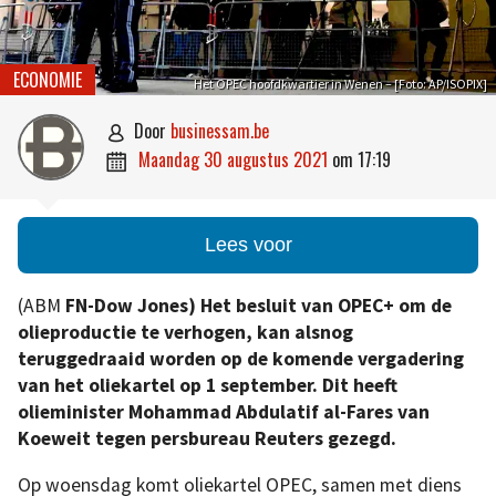
ECONOMIE
Het OPEC hoofdkwartier in Wenen – [Foto: AP/ISOPIX]
door
businessam.be

maandag 30 augustus 2021
om
17:19

Lees voor
(ABM
FN-Dow Jones) Het besluit van OPEC+ om de
olieproductie te verhogen, kan alsnog
teruggedraaid worden op de komende vergadering
van het oliekartel op 1 september. Dit heeft
olieminister Mohammad Abdulatif al-Fares van
Koeweit tegen persbureau Reuters gezegd.
Op woensdag komt oliekartel OPEC, samen met diens