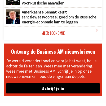
voor Russische aanvallen
Amerikaanse Senaat keurt
sanctiewetsvoorstel goed om de Russische
energie-economie lam te leggen

MEER ECONOMIE
Ontvang de Business AM nieuwsbrieven
De wereld verandert snel en voor je het weet, hol je
achter de feiten aan. Wees mee met verandering,
wees mee met Business AM. Schrijf je in op onze
nieuwsbrieven en houd de vinger aan de pols.
Schrijf je in