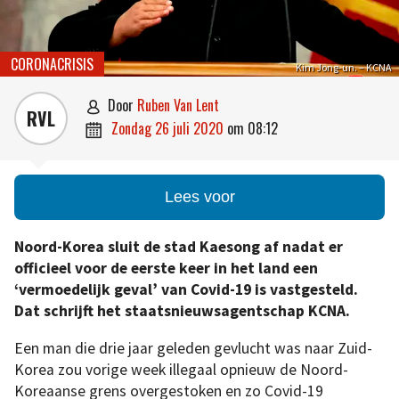
CORONACRISIS
Kim Jong-un. – KCNA
door
Ruben Van Lent

RVL
zondag 26 juli 2020
om
08:12

Lees voor
Noord-Korea sluit de stad Kaesong af nadat er
officieel voor de eerste keer in het land een
‘vermoedelijk geval’ van Covid-19 is vastgesteld.
Dat schrijft het staatsnieuwsagentschap KCNA.
Een man die drie jaar geleden gevlucht was naar Zuid-
Korea zou vorige week illegaal opnieuw de Noord-
Koreaanse grens overgestoken en zo Covid-19