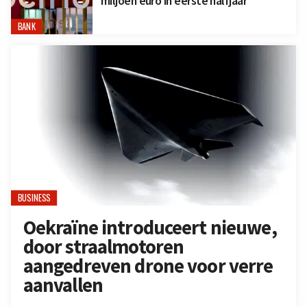
miljoen euro in eerste halfjaar
BANK
BUSINESS
Oekraïne introduceert nieuwe,
door straalmotoren
aangedreven drone voor verre
aanvallen