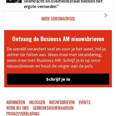
veerkracht en overheidssteun hebben het
ergste vermeden”

MEER CORONACRISIS
Ontvang de Business AM nieuwsbrieven
De wereld verandert snel en voor je het weet, hol je
achter de feiten aan. Wees mee met verandering,
wees mee met Business AM. Schrijf je in op onze
nieuwsbrieven en houd de vinger aan de pols.
Schrijf je in
ABONNEREN
INLOGGEN
NIEUWSBRIEVEN
EVENTS
WERK BIJ ONS
GEBRUIKSVOORWAARDEN
PRIVACYVERKLARING