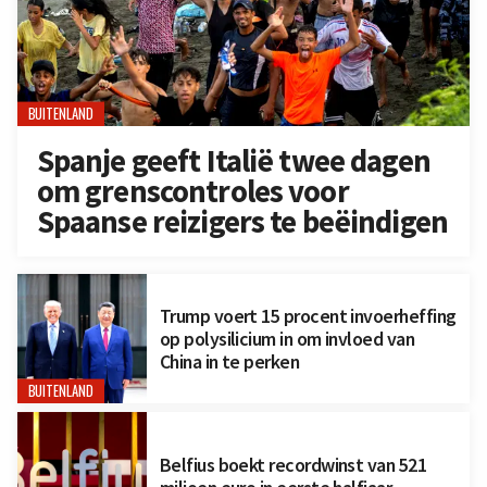
BUITENLAND
Spanje geeft Italië twee dagen
om grenscontroles voor
Spaanse reizigers te beëindigen
Trump voert 15 procent invoerheffing
op polysilicium in om invloed van
China in te perken
BUITENLAND
Belfius boekt recordwinst van 521