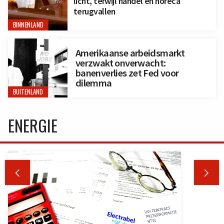
licht, terwijl handel en horeca
terugvallen
BINNENLAND
Amerikaanse arbeidsmarkt
verzwakt onverwacht:
banenverlies zet Fed voor
dilemma
BUITENLAND
ENERGIE

