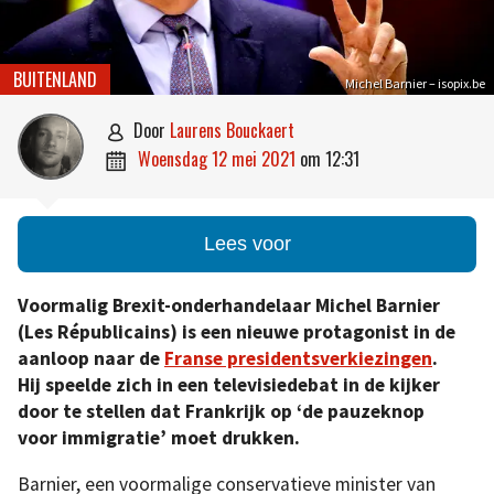
BUITENLAND
Michel Barnier – isopix.be
door
Laurens Bouckaert

woensdag 12 mei 2021
om
12:31

Lees voor
Voormalig Brexit-onderhandelaar Michel Barnier
(Les Républicains) is een nieuwe protagonist in de
aanloop naar de
Franse presidentsverkiezingen
.
Hij speelde zich in een televisiedebat in de kijker
door te stellen dat Frankrijk op ‘de pauzeknop
voor immigratie’ moet drukken.
Barnier, een voormalige conservatieve minister van