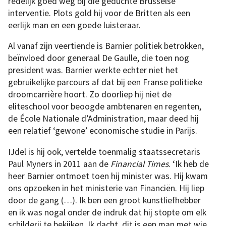
redelijk goed weg bij die geduchte Brusselse
interventie. Plots gold hij voor de Britten als een
eerlijk man en een goede luisteraar.
Al vanaf zijn veertiende is Barnier politiek betrokken,
beïnvloed door generaal De Gaulle, die toen nog
president was. Barnier werkte echter niet het
gebruikelijke parcours af dat bij een Franse politieke
droomcarrière hoort. Zo doorliep hij niet de
eliteschool voor beoogde ambtenaren en regenten,
de École Nationale d’Administration, maar deed hij
een relatief ‘gewone’ economische studie in Parijs.
IJdel is hij ook, vertelde toenmalig staatssecretaris
Paul Myners in 2011 aan de
Financial Times
. ‘Ik heb de
heer Barnier ontmoet toen hij minister was. Hij kwam
ons opzoeken in het ministerie van Financiën. Hij liep
door de gang (…). Ik ben een groot kunstliefhebber
en ik was nogal onder de indruk dat hij stopte om elk
schilderij te bekijken. Ik dacht, dit is een man met wie