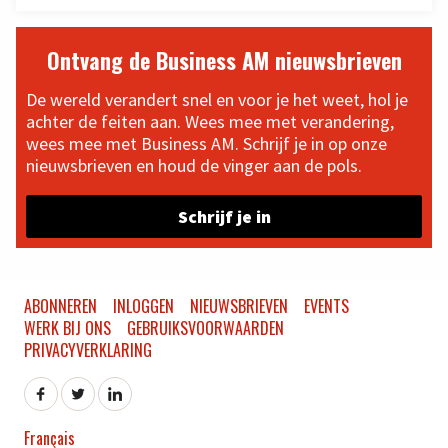
Ontvang de Business AM nieuwsbrieven
De wereld verandert snel en voor je het weet, hol je
achter de feiten aan. Wees mee met verandering,
wees mee met Business AM. Schrijf je in op onze
nieuwsbrieven en houd de vinger aan de pols.
Schrijf je in
ABONNEREN
INLOGGEN
NIEUWSBRIEVEN
EVENTS
WERK BIJ ONS
GEBRUIKSVOORWAARDEN
PRIVACYVERKLARING
Français