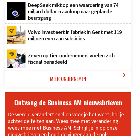
DeepSeek mikt op een waardering van 74
miljard dollar in aanloop naar geplande
beursgang
Volvo investeert in fabriek in Gent met 119
miljoen euro aan subsidies
Zeven op tien ondernemers voelen zich
fiscaal benadeeld

MEER ONDERNEMEN
Ontvang de Business AM nieuwsbrieven
De wereld verandert snel en voor je het weet, hol je
achter de feiten aan. Wees mee met verandering,
wees mee met Business AM. Schrijf je in op onze
nieuwsbrieven en houd de vinger aan de pols.