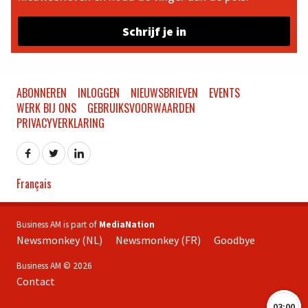
Schrijf je in
ABONNEREN
INLOGGEN
NIEUWSBRIEVEN
EVENTS
WERK BIJ ONS
GEBRUIKSVOORWAARDEN
PRIVACYVERKLARING
Français
Business AM is part of
MediaNation
Newsmonkey (NL)
Newsmonkey (FR)
Goodbye
Business AM © 2026
Contact
03:00