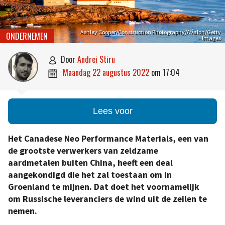
Ashley Cooper/Construction Photography/Avalon/Getty
ONDERNEMEN
Images
door
Andrei Stiru

maandag 22 augustus 2022
om
17:04

Lees voor
Het Canadese Neo Performance Materials, een van
de grootste verwerkers van zeldzame
aardmetalen buiten China, heeft een deal
aangekondigd die het zal toestaan om in
Groenland te mijnen. Dat doet het voornamelijk
om Russische leveranciers de wind uit de zeilen te
nemen.