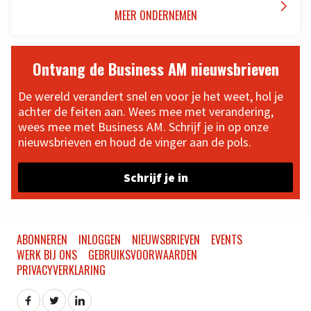

MEER ONDERNEMEN
Ontvang de Business AM nieuwsbrieven
De wereld verandert snel en voor je het weet, hol je
achter de feiten aan. Wees mee met verandering,
wees mee met Business AM. Schrijf je in op onze
nieuwsbrieven en houd de vinger aan de pols.
Schrijf je in
ABONNEREN
INLOGGEN
NIEUWSBRIEVEN
EVENTS
WERK BIJ ONS
GEBRUIKSVOORWAARDEN
PRIVACYVERKLARING