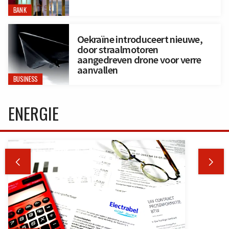
BANK
Oekraïne introduceert nieuwe,
door straalmotoren
aangedreven drone voor verre
aanvallen
BUSINESS
ENERGIE

