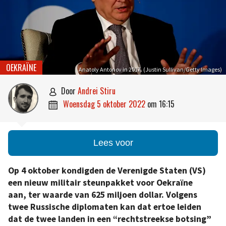
OEKRAÏNE
Anatoly Antonov in 2017. (Justin Sullivan/Getty Images)
door
Andrei Stiru

woensdag 5 oktober 2022
om
16:15

Lees voor
Op 4 oktober kondigden de Verenigde Staten (VS)
een nieuw militair steunpakket voor Oekraïne
aan, ter waarde van 625 miljoen dollar. Volgens
twee Russische diplomaten kan dat ertoe leiden
dat de twee landen in een “rechtstreekse botsing”