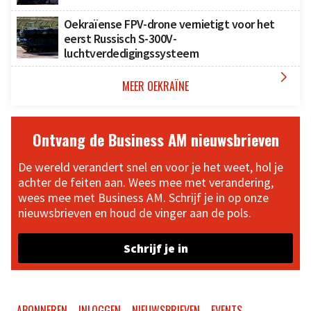
Oekraïense FPV-drone vernietigt voor het
eerst Russisch S-300V-
luchtverdedigingssysteem

MEER OEKRAÏNE
Ontvang de Business AM nieuwsbrieven
De wereld verandert snel en voor je het weet, hol je
achter de feiten aan. Wees mee met verandering,
wees mee met Business AM. Schrijf je in op onze
nieuwsbrieven en houd de vinger aan de pols.
Schrijf je in
ABONNEREN
INLOGGEN
NIEUWSBRIEVEN
EVENTS