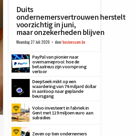
Duits
ondernemersvertrouwen herstelt
voorzichtig in juni,
maar onzekerheden blijven
Maandag 27 Juli 2026
door
businessam.be
PayPal van pionier naar
overnameprooi: hoe de
betaalreus zijn voorsprong
verloor
DeepSeek mikt op een
waardering van 74 miljard dollar
in aanloop naar geplande
beursgang
Volvo investeert in fabriek in
a
s
Gent met 119 miljoen euro aan
subsidies
Zeven op tien ondernemers