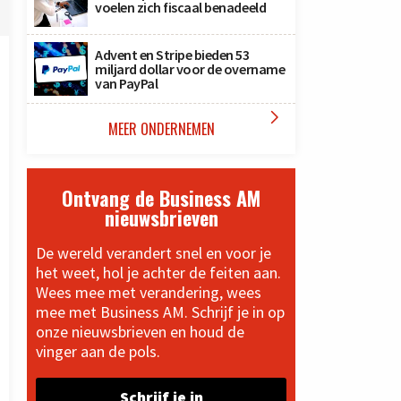
voelen zich fiscaal benadeeld
Advent en Stripe bieden 53
miljard dollar voor de overname
van PayPal

MEER ONDERNEMEN
Ontvang de Business AM
nieuwsbrieven
De wereld verandert snel en voor je
het weet, hol je achter de feiten aan.
Wees mee met verandering, wees
mee met Business AM. Schrijf je in op
onze nieuwsbrieven en houd de
vinger aan de pols.
Schrijf je in