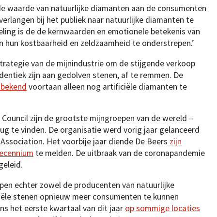
 de waarde van natuurlijke diamanten aan de consumenten
rlangen bij het publiek naar natuurlijke diamanten te
oeling is de de kernwaarden en emotionele betekenis van
n hun kostbaarheid en zeldzaamheid te onderstrepen.’
strategie van de mijnindustrie om de stijgende verkoop
identiek zijn aan gedolven stenen, af te remmen. De
 bekend
voortaan alleen nog artificiële diamanten te
Council zijn de grootste mijngroepen van de wereld –
rug te vinden. De organisatie werd vorig jaar gelanceerd
Association. Het voorbije jaar diende De Beers
zijn
decennium
te melden. De uitbraak van de coronapandemie
geleid.
en echter zowel de producenten van natuurlijke
iciële stenen opnieuw meer consumenten te kunnen
s het eerste kwartaal van dit jaar
op sommige locaties