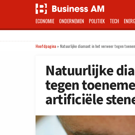
ECONOMIE
ONDERNEMEN
POLITIEK
TECH
ENERG
Hoofdpagina
»
Natuurlijke diamant in het verweer tegen toenem
Natuurlijke di
tegen toeneme
artificiële sten