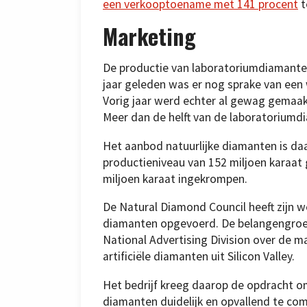
een verkooptoename met 141 procent
t
Marketing
De productie van laboratoriumdiamanten 
jaar geleden was er nog sprake van een
Vorig jaar werd echter al gewag gemaak
Meer dan de helft van de laboratoriumd
Het aanbod natuurlijke diamanten is da
productieniveau van 152 miljoen karaat g
miljoen karaat ingekrompen.
De Natural Diamond Council heeft zijn 
diamanten opgevoerd. De belangengroep 
National Advertising Division over de m
artificiële diamanten uit Silicon Valley.
Het bedrijf kreeg daarop de opdracht om
diamanten duidelijk en opvallend te co