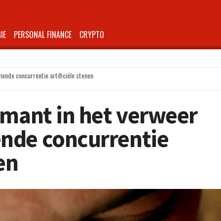
IE
PERSONAL FINANCE
CRYPTO
ende concurrentie artificiële stenen
amant in het verweer
nde concurrentie
en