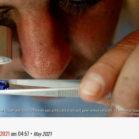
er tussen een natuurlijke en een artificiële diamant geen enkel verschil. – Tourneret/Sip
Pres
 2021
om
04:57
•
May 2021