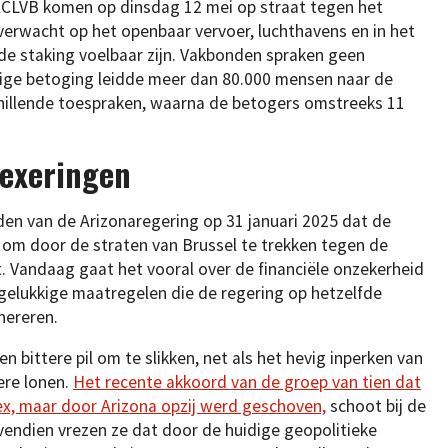
ACLVB komen op dinsdag 12 mei op straat tegen het
 verwacht op het openbaar vervoer, luchthavens en in het
 de staking voelbaar zijn. Vakbonden spraken geen
ige betoging leidde meer dan 80.000 mensen naar de
hillende toespraken, waarna de betogers omstreeks 11
dexeringen
eden van de Arizonaregering op 31 januari 2025 dat de
m door de straten van Brussel te trekken tegen de
. Vandaag gaat het vooral over de financiële onzekerheid
ngelukkige maatregelen die de regering op hetzelfde
nereren.
n bittere pil om te slikken, net als het hevig inperken van
ere lonen.
Het recente akkoord van de groep van tien dat
ex, maar door Arizona opzij werd geschoven,
schoot bij de
vendien vrezen ze dat door de huidige geopolitieke