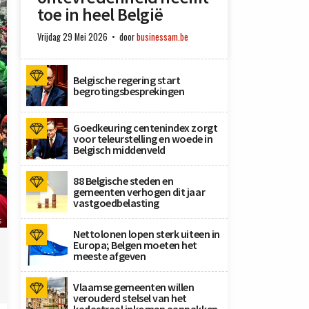
toe in heel België
Vrijdag 29 Mei 2026
door
businessam.be
Belgische regering start
begrotingsbesprekingen
Goedkeuring centenindex zorgt
voor teleurstelling en woede in
Belgisch middenveld
88 Belgische steden en
gemeenten verhogen dit jaar
vastgoedbelasting
s
Nettolonen lopen sterk uiteen in
Europa; Belgen moeten het
meeste afgeven
Vlaamse gemeenten willen
verouderd stelsel van het