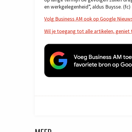
en werkgelegenheid”, aldus Buysse. (fc)
Volg Business AM ook op Google Nieuw
Wil je toegang tot alle artikelen, geniet