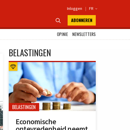
Inloggen
|
FR

ABONNEREN

OPINIE
NEWSLETTERS
BELASTINGEN
BELASTINGEN
Economische
ontevredenheid neemt