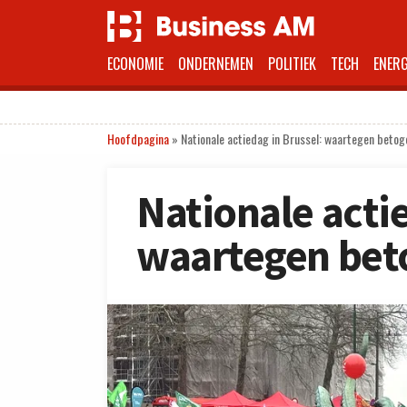
ECONOMIE
ONDERNEMEN
POLITIEK
TECH
ENERG
Hoofdpagina
»
Nationale actiedag in Brussel: waartegen beto
Nationale actie
waartegen bet