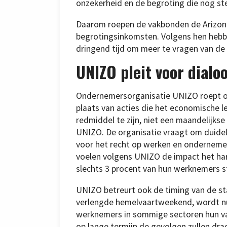
onzekerheid en de begroting die nog ste
Daarom roepen de vakbonden de Arizona
begrotingsinkomsten. Volgens hen hebb
dringend tijd om meer te vragen van de
UNIZO pleit voor dialo
Ondernemersorganisatie UNIZO roept op 
plaats van acties die het economische l
redmiddel te zijn, niet een maandelijkse
UNIZO. De organisatie vraagt om duidel
voor het recht op werken en ondernemen
voelen volgens UNIZO de impact het hard
slechts 3 procent van hun werknemers s
UNIZO betreurt ook de timing van de s
verlengde hemelvaartweekend, wordt nu
werknemers in sommige sectoren hun va
op lange termijn de gevolgen zullen dr