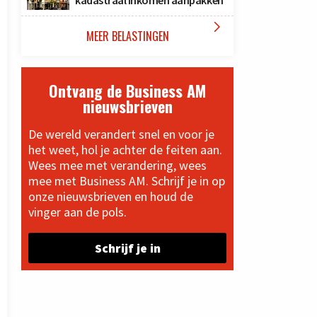
kadastraal inkomen aanpakken

MEER BELASTINGEN
Ontvang de Business AM
nieuwsbrieven
De wereld verandert snel en voor je
het weet, hol je achter de feiten aan.
Wees mee met verandering, wees
mee met Business AM. Schrijf je in op
onze nieuwsbrieven en houd de
vinger aan de pols.
Schrijf je in