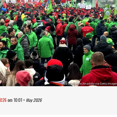
Ata Ufuk Seker/Anadolu via Getty Image
2026
om
10:01
•
May 2026