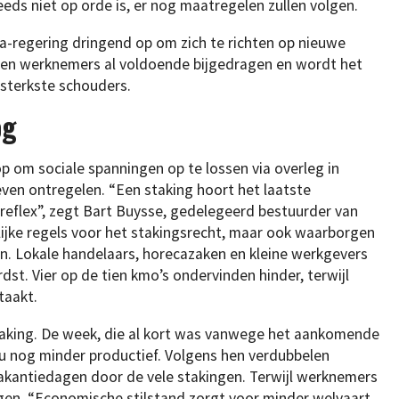
eds niet op orde is, er nog maatregelen zullen volgen.
-regering dringend op om zich te richten op nieuwe
en werknemers al voldoende bijgedragen en wordt het
 sterkste schouders.
og
om sociale spanningen op te lossen via overleg in
even ontregelen. “Een staking hoort het laatste
 reflex”, zegt Bart Buysse, gedelegeerd bestuurder van
ijke regels voor het stakingsrecht, maar ook waarborgen
. Lokale handelaars, horecazaken en kleine werkgevers
st. Vier op de tien kmo’s ondervinden hinder, terwijl
taakt.
taking. De week, die al kort was vanwege het aankomende
 nog minder productief. Volgens hen verdubbelen
kantiedagen door de vele stakingen. Terwijl werknemers
agen. “Economische stilstand zorgt voor minder welvaart