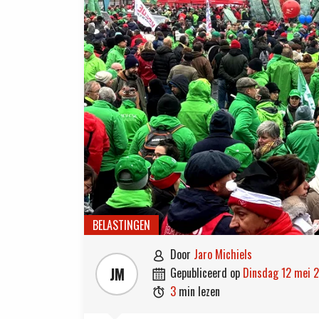
BELASTINGEN
door
Jaro Michiels

JM
gepubliceerd op
dinsdag 12 mei 

3
min lezen
