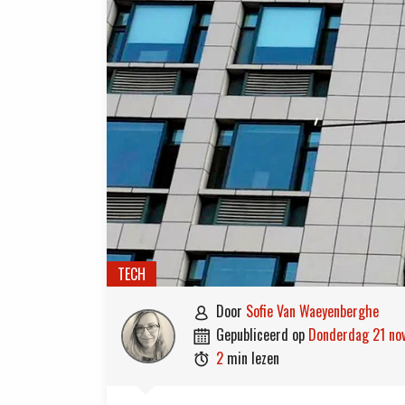
TECH
door
Sofie Van Waeyenberghe

gepubliceerd op
donderdag 21 n

2
min lezen
