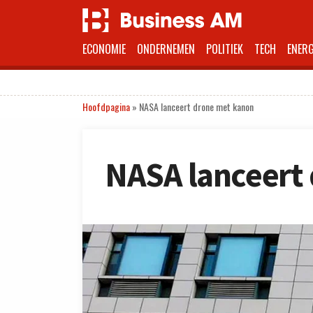
ECONOMIE
ONDERNEMEN
POLITIEK
TECH
ENERG
Hoofdpagina
»
NASA lanceert drone met kanon
NASA lanceert