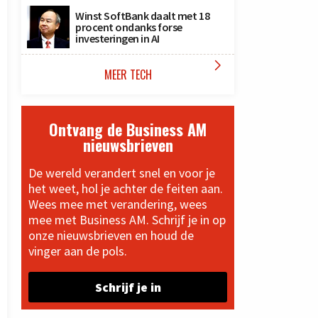
Winst SoftBank daalt met 18
procent ondanks forse
investeringen in AI

MEER TECH
Ontvang de Business AM
nieuwsbrieven
De wereld verandert snel en voor je
het weet, hol je achter de feiten aan.
Wees mee met verandering, wees
mee met Business AM. Schrijf je in op
onze nieuwsbrieven en houd de
vinger aan de pols.
Schrijf je in