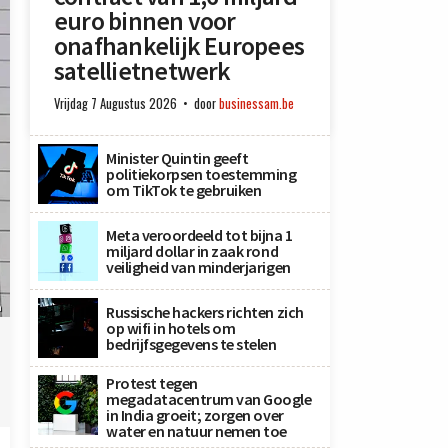
euro binnen voor
onafhankelijk Europees
satellietnetwerk
Vrijdag 7 Augustus 2026
door
businessam.be
Minister Quintin geeft
politiekorpsen toestemming
om TikTok te gebruiken
Meta veroordeeld tot bijna 1
miljard dollar in zaak rond
veiligheid van minderjarigen
a
Russische hackers richten zich
op wifi in hotels om
bedrijfsgegevens te stelen
Protest tegen
megadatacentrum van Google
in India groeit; zorgen over
water en natuur nemen toe