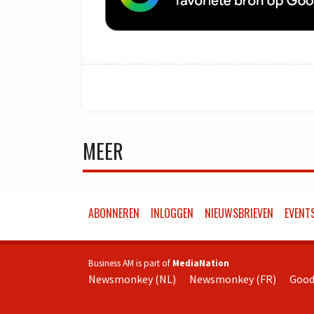
MEER
ABONNEREN
INLOGGEN
NIEUWSBRIEVEN
EVENT
Business AM is part of
MediaNation
Newsmonkey (NL)
Newsmonkey (FR)
Good