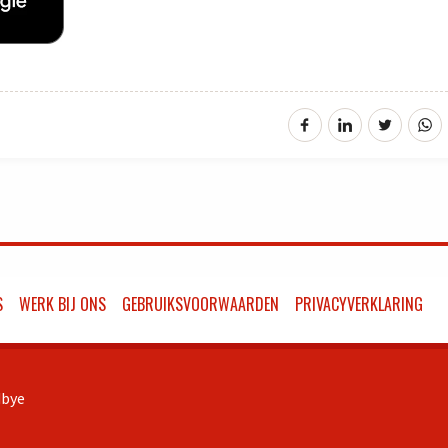
S
WERK BIJ ONS
GEBRUIKSVOORWAARDEN
PRIVACYVERKLARING
bye