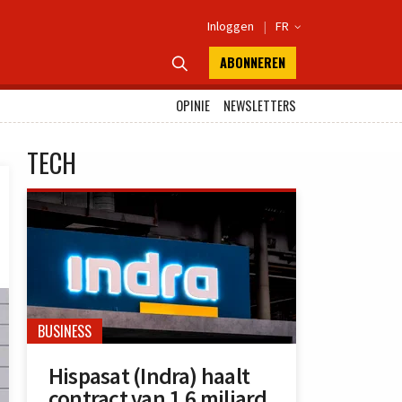
Inloggen
|
FR

ABONNEREN

OPINIE
NEWSLETTERS
TECH
BUSINESS
Hispasat (Indra) haalt
contract van 1,6 miljard