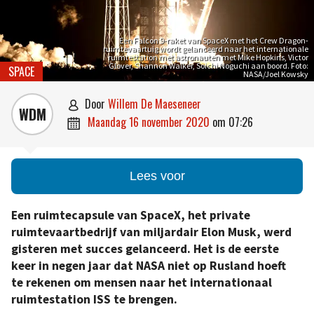
Een Falcon 9-raket van SpaceX met het Crew Dragon-
ruimtevaartuig wordt gelanceerd naar het internationale
ruimtestation met astronauten met Mike Hopkins, Victor
Glover, Shannon Walker, Soichi Noguchi aan boord. Foto:
SPACE
NASA/Joel Kowsky
door
Willem De Maeseneer

WDM
maandag 16 november 2020
om
07:26

Lees voor
Een ruimtecapsule van SpaceX, het private
ruimtevaartbedrijf van miljardair Elon Musk, werd
gisteren met succes gelanceerd. Het is de eerste
keer in negen jaar dat NASA niet op Rusland hoeft
te rekenen om mensen naar het internationaal
ruimtestation ISS te brengen.