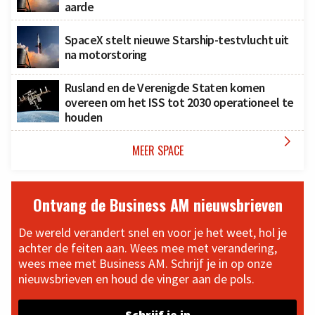
aarde
SpaceX stelt nieuwe Starship-testvlucht uit
na motorstoring
Rusland en de Verenigde Staten komen
overeen om het ISS tot 2030 operationeel te
houden

MEER SPACE
Ontvang de Business AM nieuwsbrieven
De wereld verandert snel en voor je het weet, hol je
achter de feiten aan. Wees mee met verandering,
wees mee met Business AM. Schrijf je in op onze
nieuwsbrieven en houd de vinger aan de pols.
Schrijf je in