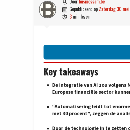
door
businessam.be

gepubliceerd op
zaterdag 30 me

3
min lezen

Key takeaways
De integratie van AI zou volgens 
Europese financiële sector kunne
“Automatisering leidt tot enorme
met 30 procent”, zeggen de anal
Door de technologie in te zetten