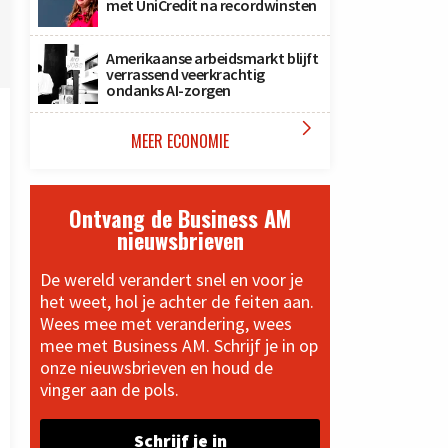
met UniCredit na recordwinsten
Amerikaanse arbeidsmarkt blijft
verrassend veerkrachtig
ondanks AI-zorgen

MEER ECONOMIE
Ontvang de Business AM
nieuwsbrieven
De wereld verandert snel en voor je
het weet, hol je achter de feiten aan.
Wees mee met verandering, wees
mee met Business AM. Schrijf je in op
onze nieuwsbrieven en houd de
vinger aan de pols.
Schrijf je in