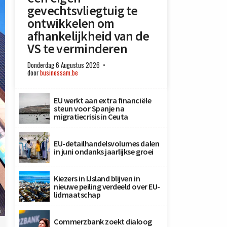
gevechtsvliegtuig te
ontwikkelen om
afhankelijkheid van de
VS te verminderen
Donderdag 6 Augustus 2026
door
businessam.be
EU werkt aan extra financiële
steun voor Spanje na
migratiecrisis in Ceuta
EU-detailhandelsvolumes dalen
in juni ondanks jaarlijkse groei
Kiezers in IJsland blijven in
nieuwe peiling verdeeld over EU-
lidmaatschap
n
Commerzbank zoekt dialoog