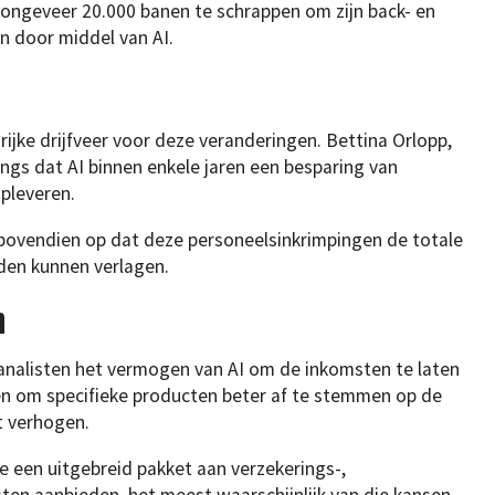
ngeveer 20.000 banen te schrappen om zijn back- en
en door middel van AI.
rijke drijfveer voor deze veranderingen. Bettina Orlopp,
s dat AI binnen enkele jaren een besparing van
pleveren.
bovendien op dat deze personeelsinkrimpingen de totale
den kunnen verlagen.
n
analisten het vermogen van AI om de inkomsten te laten
ten om specifieke producten beter af te stemmen op de
t verhogen.
ie een uitgebreid pakket aan verzekerings-,
ten aanbieden, het meest waarschijnlijk van die kansen