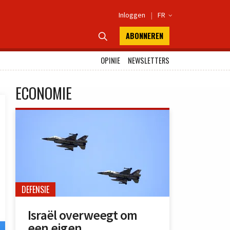
Inloggen
|
FR

ABONNEREN

OPINIE
NEWSLETTERS
ECONOMIE
DEFENSIE
Israël overweegt om
een eigen