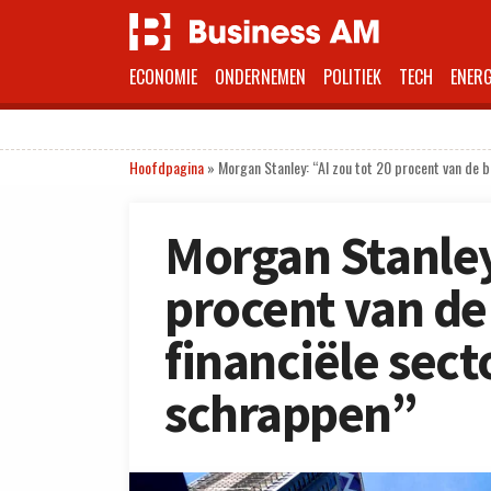
ECONOMIE
ONDERNEMEN
POLITIEK
TECH
ENERG
Hoofdpagina
»
Morgan Stanley: “AI zou tot 20 procent van de b
Morgan Stanley
procent van de
financiële sec
schrappen”