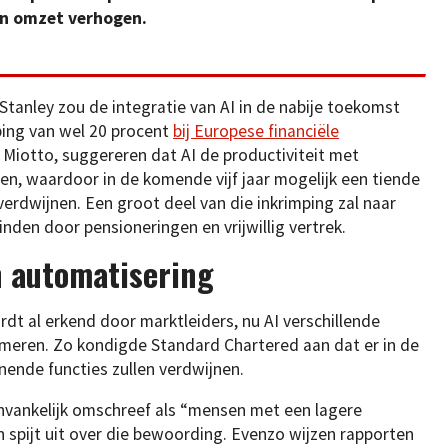
un omzet verhogen.
tanley zou de integratie van AI in de nabije toekomst
ping van wel 20 procent
bij Europese financiële
a Miotto, suggereren dat AI de productiviteit met
n, waardoor in de komende vijf jaar mogelijk een tiende
verdwijnen. Een groot deel van die inkrimping zal naar
inden door pensioneringen en vrijwillig vertrek.
 automatisering
dt al erkend door marktleiders, nu AI verschillende
rmeren. Zo kondigde Standard Chartered aan dat er in de
nende functies zullen verdwijnen.
anvankelijk omschreef als “mensen met een lagere
n spijt uit over die bewoording. Evenzo wijzen rapporten