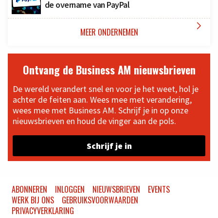
de overname van PayPal

MEER ONDERNEMEN
Ontvang de Business AM nieuwsbrieven
De wereld verandert snel en voor je het weet, hol je
achter de feiten aan. Wees mee met verandering,
wees mee met Business AM. Schrijf je in op onze
nieuwsbrieven en houd de vinger aan de pols.
Schrijf je in
ABONNEREN
INLOGGEN
NIEUWSBRIEVEN
EVENTS
WERK BIJ ONS
GEBRUIKSVOORWAARDEN
PRIVACYVERKLARING