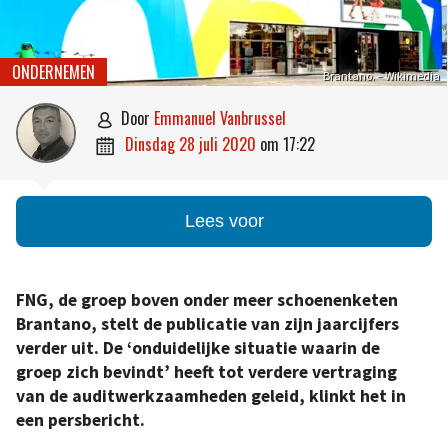
ONDERNEMEN
Brantano. – Wikimedia
door
Emmanuel Vanbrussel

dinsdag 28 juli 2020
om
17:22

Lees voor
FNG, de groep boven onder meer schoenenketen
Brantano, stelt de publicatie van zijn jaarcijfers
verder uit. De ‘onduidelijke situatie waarin de
groep zich bevindt’ heeft tot verdere vertraging
van de auditwerkzaamheden geleid, klinkt het in
een persbericht.