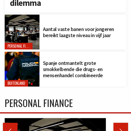
dilemma
Aantal vaste banen voor jongeren
bereikt laagste niveau in vijf jaar
PERSONAL FINANCE
Spanje ontmantelt grote
smokkelbende die drugs- en
mensenhandel combineerde
BUITENLAND
PERSONAL FINANCE

