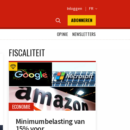
Inloggen
|
FR

ABONNEREN

OPINIE
NEWSLETTERS
FISCALITEIT
ECONOMIE
Minimumbelasting van
15% voor