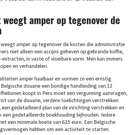
t weegt amper op tegenover de
n
st weegt amper op tegenover de kosten die administratie
rs niet alleen een accijns geheven op gebrande koffie,
-extracten, in vaste of vloeibare vorm. Men kan immers
 kopen en verhandelen.
aliteiten amper haalbaar en vormen ze een ernstig
e Belgische douane een bondige handleiding van 12
koffiebonen koopt in Peru moet een vergunning aanvragen,
st van de douane, verdere toelichtingen verstrekken
, een gedetailleerd plan van de inrichting verstrekken en
ok een gedetailleerde boekhouding bijhouden. Iedere
met een minimale boete van 625 euro. Een Belgische
svermogen hebben om een activiteit te starten.