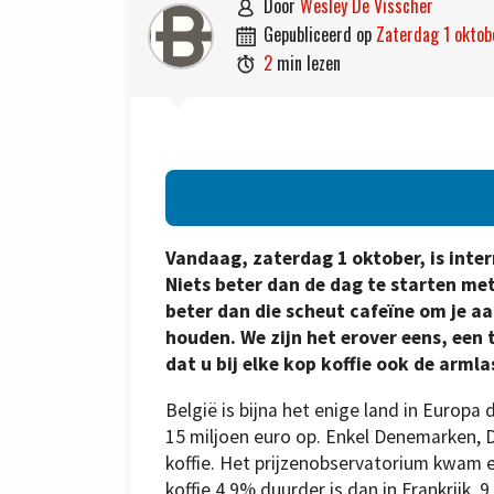
door
Wesley De Visscher

gepubliceerd op
zaterdag 1 okto

2
min lezen

Vandaag, zaterdag 1 oktober, is inte
Niets beter dan de dag te starten met
beter dan die scheut cafeïne om je a
houden. We zijn het erover eens, een t
dat u bij elke kop koffie ook de arml
België is bijna het enige land in Europa 
15 miljoen euro op. Enkel Denemarken, 
koffie. Het prijzenobservatorium kwam e
koffie 4,9% duurder is dan in Frankrijk