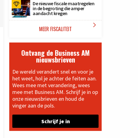
De nieuwe fiscale maatregelen
in de begroting die amper
aandacht kregen

MEER FISCALITEIT
Ontvang de Business AM
nieuwsbrieven
De wereld verandert snel en voor je
het weet, hol je achter de feiten aan.
Wees mee met verandering, wees
mee met Business AM. Schrijf je in op
onze nieuwsbrieven en houd de
vinger aan de pols.
Schrijf je in