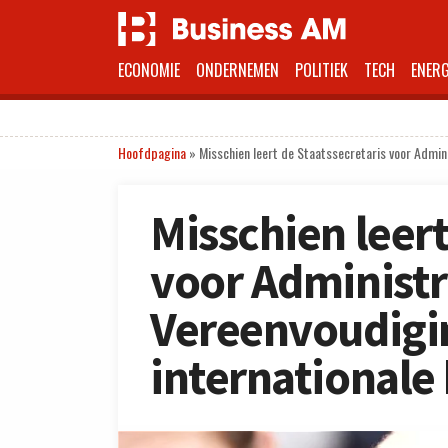
ECONOMIE
ONDERNEMEN
POLITIEK
TECH
ENERG
Hoofdpagina
»
Misschien leert de Staatssecretaris voor Admini
Misschien leert
voor Administr
Vereenvoudigin
internationale