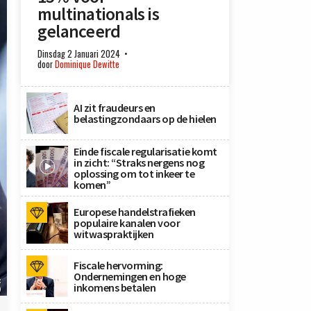
multinationals is
gelanceerd
Dinsdag 2 Januari 2024
door
Dominique Dewitte
AI zit fraudeurs en
belastingzondaars op de hielen
Einde fiscale regularisatie komt
in zicht: “Straks nergens nog
oplossing om tot inkeer te
komen”
Europese handelstrafieken
populaire kanalen voor
witwaspraktijken
Fiscale hervorming:
Ondernemingen en hoge
:
inkomens betalen
)