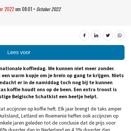
ber 2022
om
08:01
•
October 2022
Lees voor
rnationale koffiedag. We kunnen niet meer zonder.
 een warm kopje om je brein op gang te krijgen. Niets
andacht er in de namiddag toch nog bij te kunnen
as koffie houdt ons op de been. Een extra troost is
astige Belgische Schatkist een beetje helpt.
dat accijnzen op koffie heft. Elk jaar brengt de taks amper
Duitsland, Letland en Roemenië heffen ook accijnzen op
nkele jaren geleden tot de conclusie dat de prijs voor
, 9,6% duurder dan in Nederland en 4,3% duurder dan