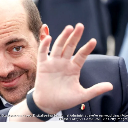
 Staatssecretaris voor Digitalisering, belast met Administratieve Vereenvoudiging. (Foto
BRUNO FAHY/BELGA MAG/AFP via Getty Images