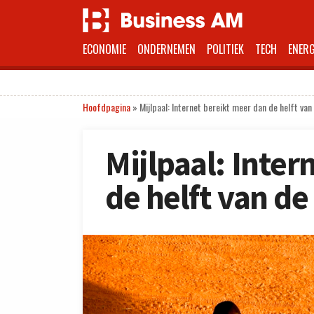
ECONOMIE
ONDERNEMEN
POLITIEK
TECH
ENERG
Hoofdpagina
»
Mijlpaal: Internet bereikt meer dan de helft va
Mijlpaal: Inter
de helft van d