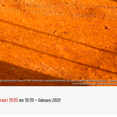
elingslanden steunt het internet vaak grotendeels op een mobiele infrastructuur. – Maur
Fermariello/Science Photo Librar
bruari 2020
om
10:20
•
February 2020