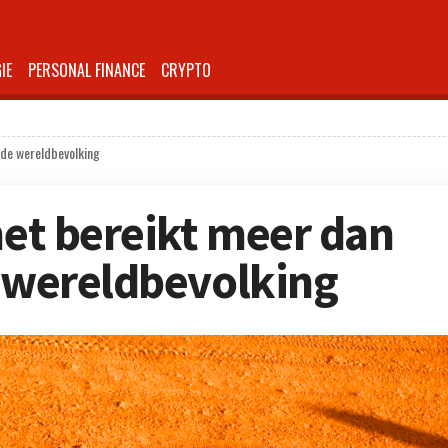
IE
PERSONAL FINANCE
CRYPTO
n de wereldbevolking
net bereikt meer dan
e wereldbevolking