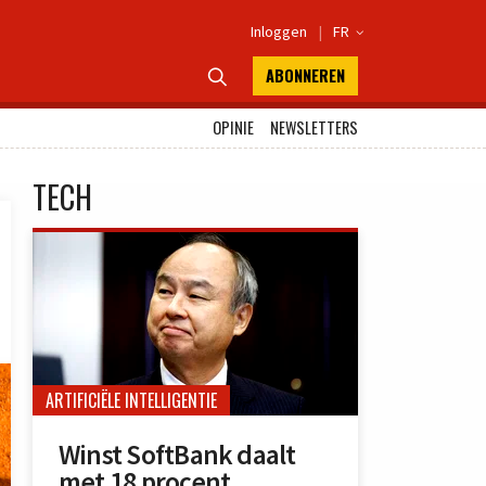
Inloggen
|
FR

ABONNEREN

OPINIE
NEWSLETTERS
TECH
ARTIFICIËLE INTELLIGENTIE
Winst SoftBank daalt
met 18 procent