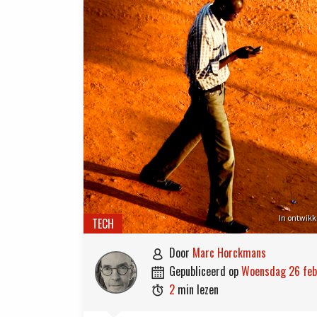
In ontwikk
TECH
door
Marc Horckmans

gepubliceerd op
woensdag 26 fe

2
min lezen
