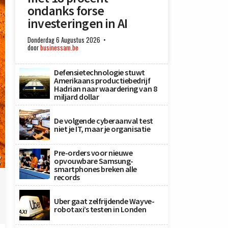
ondanks forse
investeringen in AI
Donderdag 6 Augustus 2026
door
businessam.be
Defensietechnologie stuwt
Amerikaans productiebedrijf
Hadrian naar waardering van 8
miljard dollar
De volgende cyberaanval test
niet je IT, maar je organisatie
Pre-orders voor nieuwe
o
opvouwbare Samsung-
y
smartphones breken alle
records
Uber gaat zelfrijdende Wayve-
robotaxi’s testen in Londen