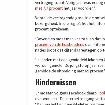
vertraging toont. Vorig jaar was er nog
met 7,7 procent
het jaar voordien.’
Vooral de vertragende groei in de ontw
bezorgdheid. In die regio’s liet het inte
procent optekenen.
‘Bovendien moet men vaststellen dat i
procent van de huishoudens
over interne
naties loopt dat cijfer daarentegen op t
‘In landen met een gemiddeld inkomen ko
worden gemeld. De jongste vijf jaar real
gemiddelde uitbreiding met 65 procent.’
Hindernissen
Er moeten volgens Facebook daarbij
ook
overwonnen. ‘De internettoegang vertoon
‘Mannen hebben gemakkelijker toegang t