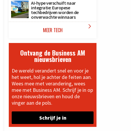
AI-hype verschuift naar
integratie: Europese
techbedrijven worden de
onverwachte winnaars

MEER TECH
Ontvang de Business AM
nieuwsbrieven
De wereld verandert snel en voor je
het weet, hol je achter de feiten aan.
Wees mee met verandering, wees
mee met Business AM. Schrijf je in op
onze nieuwsbrieven en houd de
vinger aan de pols.
Schrijf je in