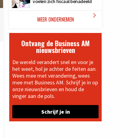
voelen zich fiscaal benadeeld
)

MEER ONDERNEMEN
Ontvang de Business AM
nieuwsbrieven
De wereld verandert snel en voor je
het weet, hol je achter de feiten aan.
Wees mee met verandering, wees
mee met Business AM. Schrijf je in op
onze nieuwsbrieven en houd de
vinger aan de pols.
Schrijf je in