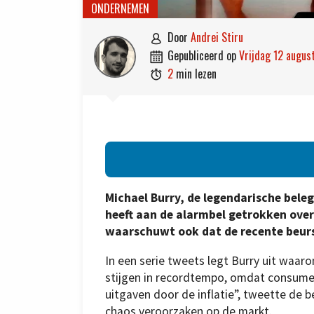
ONDERNEMEN
door
Andrei Stiru

gepubliceerd op
vrijdag 12 augu

2
min lezen

Michael Burry, de legendarische bel
heeft aan de alarmbel getrokken over
waarschuwt ook dat de recente beursr
In een serie tweets legt Burry uit waar
stijgen in recordtempo, omdat consumen
uitgaven door de inflatie”, tweette de
chaos veroorzaken op de markt.