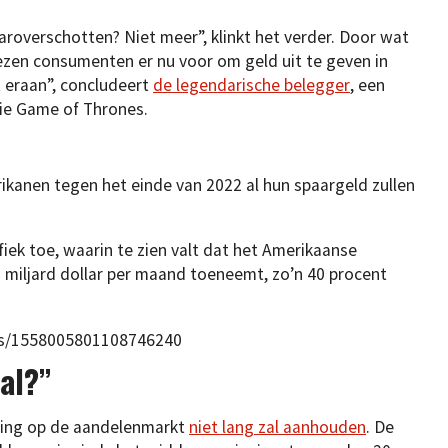
aroverschotten? Niet meer”, klinkt het verder. Door wat
ezen consumenten er nu voor om geld uit te geven in
t eraan”, concludeert
de legendarische belegger
, een
erie Game of Thrones.
rikanen tegen het einde van 2022 al hun spaargeld zullen
ek toe, waarin te zien valt dat het Amerikaanse
iljard dollar per maand toeneemt, zo’n 40 procent
tus/1558005801108746240
aal?”
ging op de aandelenmarkt
niet lang zal aanhouden
. De