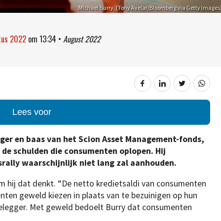
Michael Burry. (Tony Avelar/Bloomberg via Getty Images
stus 2022
om
13:34
•
August 2022
Lees voor
egger en baas van het Scion Asset Management-fonds,
 de schulden die consumenten oplopen. Hij
ally waarschijnlijk niet lang zal aanhouden.
om hij dat denkt. “De netto kredietsaldi van consumenten
ten geweld kiezen in plaats van te bezuinigen op hun
 belegger. Met geweld bedoelt Burry dat consumenten