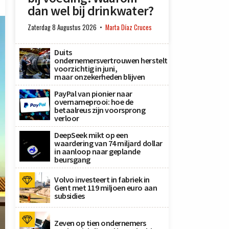
dan wel bij drinkwater?
Zaterdag 8 Augustus 2026
Marta Díaz Cruces
Duits
ondernemersvertrouwen herstelt
voorzichtig in juni,
maar onzekerheden blijven
PayPal van pionier naar
overnameprooi: hoe de
betaalreus zijn voorsprong
verloor
DeepSeek mikt op een
waardering van 74 miljard dollar
in aanloop naar geplande
beursgang
Volvo investeert in fabriek in
Gent met 119 miljoen euro aan
subsidies
Zeven op tien ondernemers