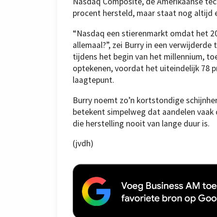
Nasdaq Composite, de Amerikaanse techb
procent hersteld, maar staat nog altijd 
“Nasdaq een stierenmarkt omdat het 20 p
allemaal?”, zei Burry in een verwijderde
tijdens het begin van het millennium, to
optekenen, voordat het uiteindelijk 78 
laagtepunt.
Burry noemt zo’n kortstondige schijnhe
betekent simpelweg dat aandelen vaak d
die herstelling nooit van lange duur is.
(jvdh)