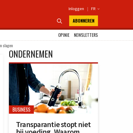
Inloggen
|
FR

ABONNEREN

OPINIE
NEWSLETTERS
n slagen
ONDERNEMEN
BUSINESS
Transparantie stopt niet
bij voeding. Waarom