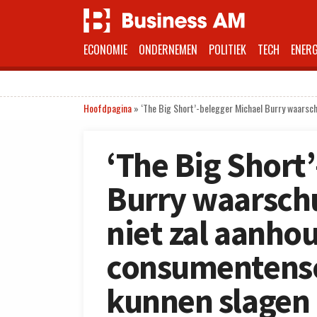
ECONOMIE
ONDERNEMEN
POLITIEK
TECH
ENERG
Hoofdpagina
»
‘The Big Short’-belegger Michael Burry waarsch
‘The Big Short
Burry waarschu
niet zal aanho
consumentensc
kunnen slagen