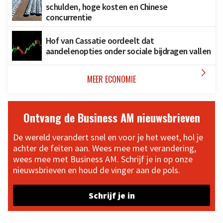
schulden, hoge kosten en Chinese
concurrentie
Hof van Cassatie oordeelt dat
aandelenopties onder sociale bijdragen vallen

MEER ECONOMIE
Ontvang de Business AM nieuwsbrieven
De wereld verandert snel en voor je het weet, hol je
achter de feiten aan. Wees mee met verandering,
wees mee met Business AM. Schrijf je in op onze
nieuwsbrieven en houd de vinger aan de pols.
Schrijf je in