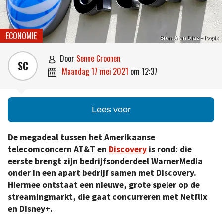
ECONOMIE
Bron: Alan Diaz – Isopix
door
Senne Croonen

SC
maandag 17 mei 2021
om
12:37

Lees voor
De megadeal tussen het Amerikaanse
telecomconcern AT&T en
Discovery
is rond: die
eerste brengt zijn bedrijfsonderdeel WarnerMedia
onder in een apart bedrijf samen met Discovery.
Hiermee ontstaat een nieuwe, grote speler op de
streamingmarkt, die gaat concurreren met Netflix
en Disney+.