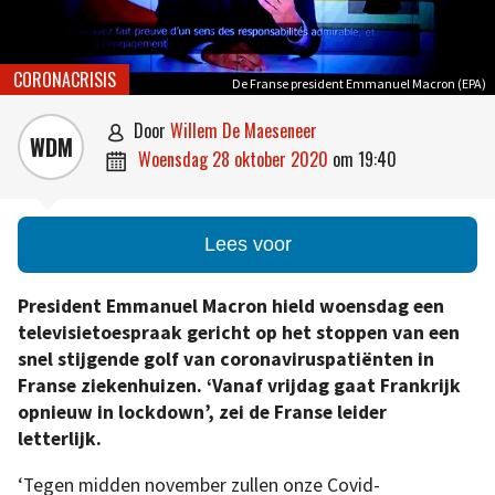
CORONACRISIS
De Franse president Emmanuel Macron (EPA)
door
Willem De Maeseneer

WDM
woensdag 28 oktober 2020
om
19:40

Lees voor
President Emmanuel Macron hield woensdag een
televisietoespraak gericht op het stoppen van een
snel stijgende golf van coronaviruspatiënten in
Franse ziekenhuizen.
‘Vanaf vrijdag gaat Frankrijk
opnieuw
in lockdown’, zei de Franse leider
letterlijk.
‘Tegen midden november zullen onze Covid-