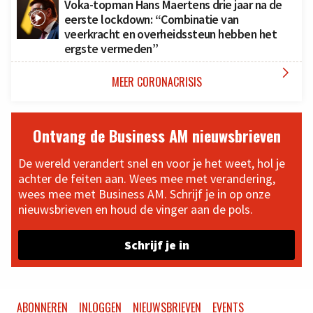
Voka-topman Hans Maertens drie jaar na de
eerste lockdown: “Combinatie van
veerkracht en overheidssteun hebben het
ergste vermeden”

MEER CORONACRISIS
Ontvang de Business AM nieuwsbrieven
De wereld verandert snel en voor je het weet, hol je
achter de feiten aan. Wees mee met verandering,
wees mee met Business AM. Schrijf je in op onze
nieuwsbrieven en houd de vinger aan de pols.
Schrijf je in
ABONNEREN
INLOGGEN
NIEUWSBRIEVEN
EVENTS