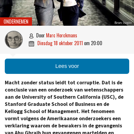
ONDERNEMEN
Bron: Isopix
door
Marc Horckmans

dinsdag 18 oktober 2011
om
20:00

Lees voor
Macht zonder status leidt tot corruptie. Dat is de
conclusie van een onderzoek van wetenschappers
aan de University of Southern California (USC), de
Stanford Graduate School of Business en de
Kellogg School of Management. Het fenomeen
vormt volgens de Amerikaanse onderzoekers een
verklaring waarom de bewakers in de gevangenis
van Abu Ghraib hun gevangenen martelden en