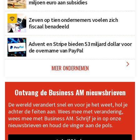
miljoen euro aan subsidies
Zeven op tien ondernemers voelen zich
fiscaal benadeeld
Advent en Stripe bieden 53 miljard dollar voor
de overname van PayPal

MEER ONDERNEMEN
Ontvang de Business AM nieuwsbrieven
De wereld verandert snel en voor je het weet, hol je
achter de feiten aan. Wees mee met verandering,
wees mee met Business AM. Schrijf je in op onze
nieuwsbrieven en houd de vinger aan de pols.