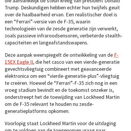
die aanvankelijk de steun kreeg van president Donald
Trump. Deskundigen hebben echter hun twijfels geuit
over de haalbaarheid ervan. Een realistischer doel is
een “Ferrari”-versie van de F-35, waarin
technologieën van de zesde generatie zijn verwerkt,
zoals passieve infraroodsensoren, verbeterde stealth-
capaciteiten en langeafstandswapens.
Deze aanpak weerspiegelt de ontwikkeling van de
F-
15EX Eagle II
, die het casco van een vierde-generatie
gevechtsvliegtuig combineert met geavanceerde
elektronica om een “vierde-generatie-plus”-vliegtuig
te creëren. Hoewel de “Ferrari”-F-35 zich nog in een
vroeg stadium bevindt en de toekomst onzeker is,
onderstreept het de toewijding van Lockheed Martin
om de F-35 relevant te houden nu zesde-
generatieplatforms opkomen.
Voorlopig staat Lockheed Martin voor de uitdaging
om te voldoen aan de toegenomen vraag naar