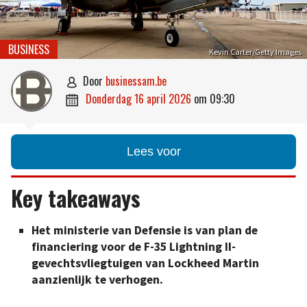
BUSINESS
Kevin Carter/Getty Images
door
businessam.be

donderdag 16 april 2026
om
09:30

Lees voor
Key takeaways
Het ministerie van Defensie is van plan de
financiering voor de F-35 Lightning II-
gevechtsvliegtuigen van Lockheed Martin
aanzienlijk te verhogen.