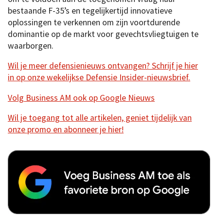
bestaande F-35’s en tegelijkertijd innovatieve
oplossingen te verkennen om zijn voortdurende
dominantie op de markt voor gevechtsvliegtuigen te
waarborgen.
Wil je meer defensienieuws ontvangen? Schrijf je hier
in op onze wekelijkse Defensie Insider-nieuwsbrief.
Volg Business AM ook op Google Nieuws
Wil je toegang tot alle artikelen, geniet tijdelijk van
onze promo en abonneer je hier!