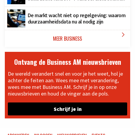
De markt wacht niet op regelgeving: waarom
duurzaamheidsdata nu al nodig zijn

MEER BUSINESS
Ontvang de Business AM nieuwsbrieven
De wereld verandert snel en voor je het weet, hol je
achter de feiten aan. Wees mee met verandering,
wees mee met Business AM. Schrijf je in op onze
nieuwsbrieven en houd de vinger aan de pols.
Schrijf je in