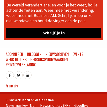
De wereld verandert snel en voor je het weet, hol je
achter de feiten aan. Wees mee met verandering,
wees mee met Business AM. Schrijf je in op onze
nieuwsbrieven en houd de vinger aan de pols.
Schrijf je in
ABONNEREN
INLOGGEN
NIEUWSBRIEVEN
EVENTS
WERK BIJ ONS
GEBRUIKSVOORWAARDEN
PRIVACYVERKLARING
Français
Business AM is part of
MediaNation
Newsmonkey (NL)
Newsmonkey (FR)
Goodbye