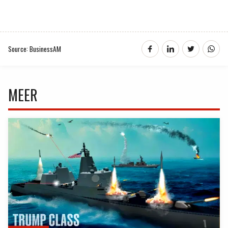
Source: BusinessAM
MEER