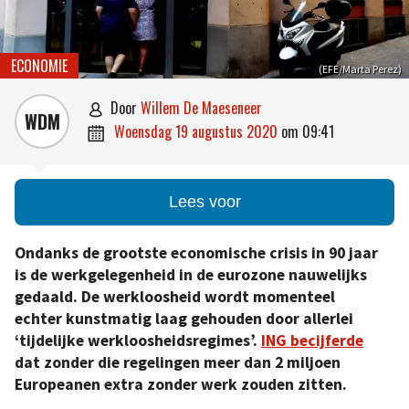
ECONOMIE
(EFE/Marta Perez)
door
Willem De Maeseneer

WDM
woensdag 19 augustus 2020
om
09:41

Lees voor
Ondanks de grootste economische crisis in 90 jaar
is de werkgelegenheid in de eurozone nauwelijks
gedaald. De werkloosheid wordt momenteel
echter kunstmatig laag gehouden door allerlei
‘tijdelijke werkloosheidsregimes’.
ING becijferde
dat zonder die regelingen meer dan 2 miljoen
Europeanen extra zonder werk zouden zitten.