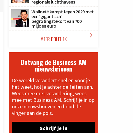
regionale luchthavens
Wallonië kampt tegen 2029 met
een ‘gigantisch’
begrotingstekort van 700
miljoen euro

MEER POLITIEK
Ontvang de Business AM
nieuwsbrieven
De wereld verandert snel en voor je
het weet, hol je achter de feiten aan.
Wees mee met verandering, wees
mee met Business AM. Schrijf je in op
onze nieuwsbrieven en houd de
vinger aan de pols.
Schrijf je in