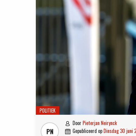
POLITIEK
door
Pieterjan Neirynck

PN
gepubliceerd op
dinsdag 30 juni
