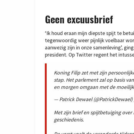
Geen excuusbrief
‘Ik houd eraan mijn diepste spijt te be
tegenwoordig weer pijnlijk voelbaar wor
aanwezig zijn in onze samenleving’, ging 
president. Op Twitter regent het intussen 
Koning Filip zet met zijn persoonlij
stap. Het parlement zal op basis 
en morgen omgaan met de moeilijke 
— Patrick Dewael (@PatrickDewael)
Met zijn brief en spijtbetuiging over 
geschiedenis.
De vorst voelt de veranderde tijdsg