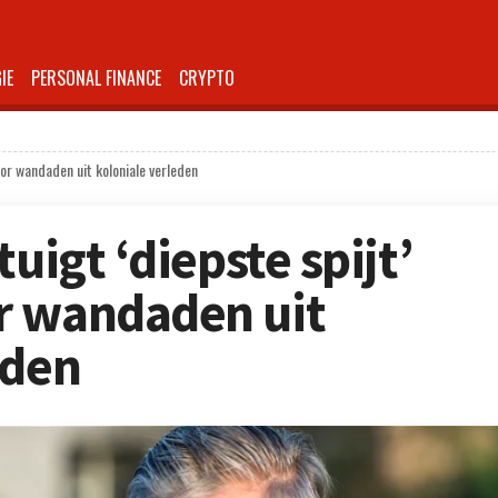
IE
PERSONAL FINANCE
CRYPTO
oor wandaden uit koloniale verleden
uigt ‘diepste spijt’
r wandaden uit
eden