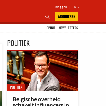
Inloggen
|
FR

ABONNEREN

OPINIE
NEWSLETTERS
POLITIEK
POLITIEK
Belgische overheid
schakelt influencers in