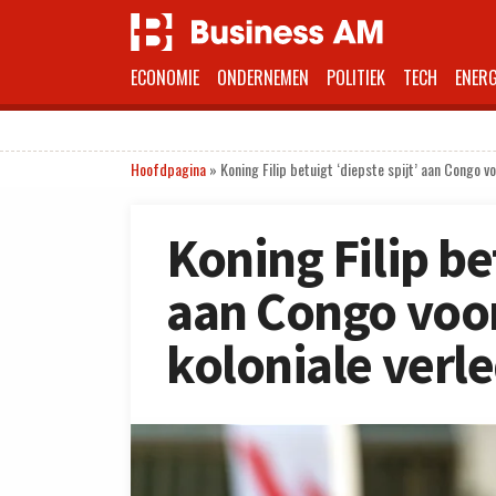
ECONOMIE
ONDERNEMEN
POLITIEK
TECH
ENERG
Hoofdpagina
»
Koning Filip betuigt ‘diepste spijt’ aan Congo v
Koning Filip bet
aan Congo voo
koloniale verl