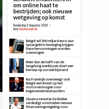
om online haat te
bestrijden; ook nieuwe
wetgeving op komst
Donderdag 6 Augustus 2026
door
businessam.be
België wil 300 miljard euro aan
spaargeld in beweging krijgen:
Deze hervormingen worden
overwogen
Meer dan de helft van de
langdurig werklozen doet een
beroep op sociale bijstand
Na Frankrijk overweegt ook
België een limiet op het
motorvermogen voor
x
beginnende bestuurders
Vlaams minister De Ridder
verdedigt omstreden nieuwe
financieringsregeling voor