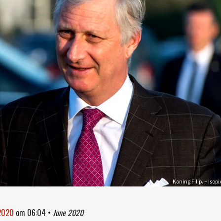
Koning Filip. – Isopi
 2020
om
06:04
•
June 2020