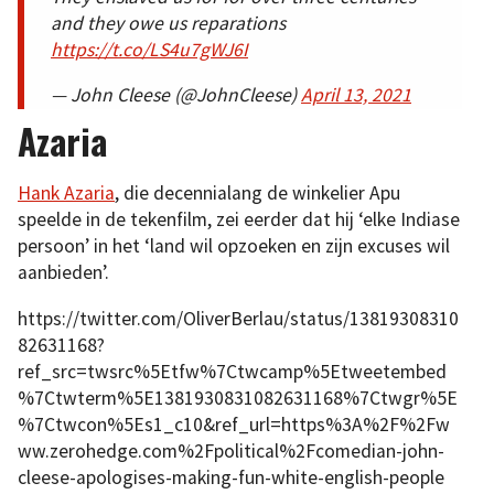
and they owe us reparations
https://t.co/LS4u7gWJ6I
— John Cleese (@JohnCleese)
April 13, 2021
Azaria
Hank Azaria
, die decennialang de winkelier Apu
speelde in de tekenfilm, zei eerder dat hij ‘elke Indiase
persoon’ in het ‘land wil opzoeken en zijn excuses wil
aanbieden’.
https://twitter.com/OliverBerlau/status/13819308310
82631168?
ref_src=twsrc%5Etfw%7Ctwcamp%5Etweetembed
%7Ctwterm%5E1381930831082631168%7Ctwgr%5E
%7Ctwcon%5Es1_c10&ref_url=https%3A%2F%2Fw
ww.zerohedge.com%2Fpolitical%2Fcomedian-john-
cleese-apologises-making-fun-white-english-people