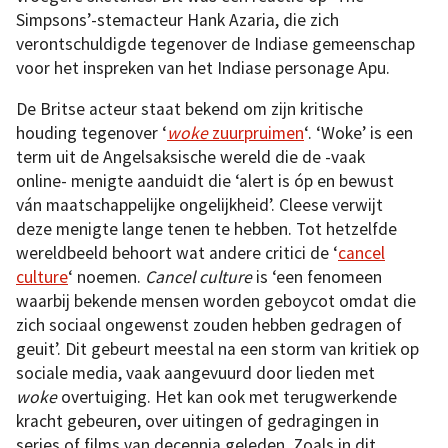
Simpsons’-stemacteur Hank Azaria, die zich
verontschuldigde tegenover de Indiase gemeenschap
voor het inspreken van het Indiase personage Apu.
De Britse acteur staat bekend om zijn kritische
houding tegenover ‘
woke
zuurpruimen
‘. ‘Woke’ is een
term uit de Angelsaksische wereld die de -vaak
online- menigte aanduidt die ‘alert is óp en bewust
ván maatschappelijke ongelijkheid’. Cleese verwijt
deze menigte lange tenen te hebben. Tot hetzelfde
wereldbeeld behoort wat andere critici de ‘
cancel
culture
‘ noemen.
Cancel culture
is ‘een fenomeen
waarbij bekende mensen worden geboycot omdat die
zich sociaal ongewenst zouden hebben gedragen of
geuit’. Dit gebeurt meestal na een storm van kritiek op
sociale media, vaak aangevuurd door lieden met
woke
overtuiging. Het kan ook met terugwerkende
kracht gebeuren, over uitingen of gedragingen in
series of films van decennia geleden. Zoals in dit