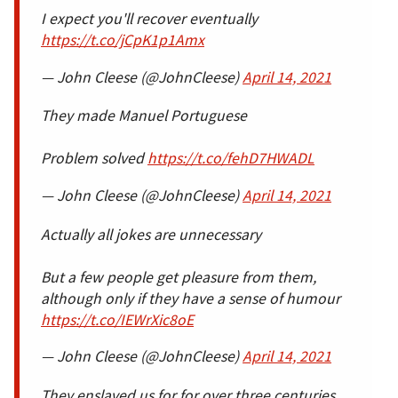
I expect you'll recover eventually
https://t.co/jCpK1p1Amx
— John Cleese (@JohnCleese)
April 14, 2021
They made Manuel Portuguese
Problem solved
https://t.co/fehD7HWADL
— John Cleese (@JohnCleese)
April 14, 2021
Actually all jokes are unnecessary
But a few people get pleasure from them,
although only if they have a sense of humour
https://t.co/IEWrXic8oE
— John Cleese (@JohnCleese)
April 14, 2021
They enslaved us for for over three centuries