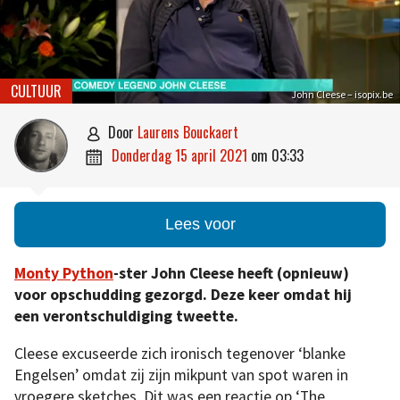
CULTUUR
John Cleese – isopix.be
door
Laurens Bouckaert

donderdag 15 april 2021
om
03:33

Lees voor
Monty Python
-ster John Cleese heeft (opnieuw)
voor opschudding gezorgd. Deze keer omdat hij
een verontschuldiging tweette.
Cleese excuseerde zich ironisch tegenover ‘blanke
Engelsen’ omdat zij zijn mikpunt van spot waren in
vroegere sketches. Dit was een reactie op ‘The