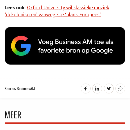
Lees ook
:
Oxford University wil klassieke muziek
‘dekoloniseren’ vanwege te ‘blank-Europees’
Source: BusinessAM
MEER