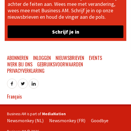
achter de feiten aan. Wees mee met verandering,
wees mee met Business AM. Schrijf je in op onze
nieuwsbrieven en houd de vinger aan de pols.
Schrijf je in
ABONNEREN
INLOGGEN
NIEUWSBRIEVEN
EVENTS
WERK BIJ ONS
GEBRUIKSVOORWAARDEN
PRIVACYVERKLARING
Français
Business AM is part of
MediaNation
Newsmonkey (NL)
Newsmonkey (FR)
Goodbye