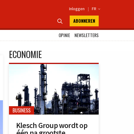
Inloggen
|
FR

ABONNEREN

OPINIE
NEWSLETTERS
ECONOMIE
BUSINESS
Klesch Group wordt op
één na grootste