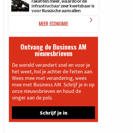
raketten meer, waardoor de
infrastructuur zeer kwetsbaar is
voor Russische aanvallen

MEER ECONOMIE
Ontvang de Business AM
nieuwsbrieven
De wereld verandert snel en voor je
het weet, hol je achter de feiten aan.
Wees mee met verandering, wees
mee met Business AM. Schrijf je in op
onze nieuwsbrieven en houd de
vinger aan de pols.
Schrijf je in