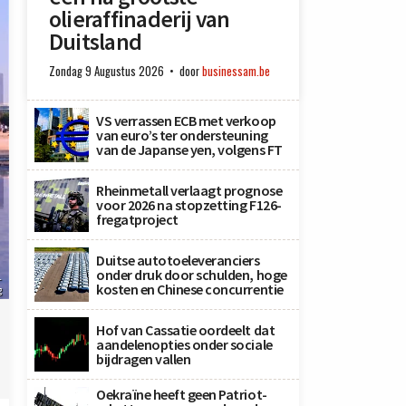
olieraffinaderij van
Duitsland
Zondag 9 Augustus 2026
door
businessam.be
VS verrassen ECB met verkoop
van euro’s ter ondersteuning
van de Japanse yen, volgens FT
Rheinmetall verlaagt prognose
voor 2026 na stopzetting F126-
fregatproject
Duitse autotoeleveranciers
onder druk door schulden, hoge
–
kosten en Chinese concurrentie
g
Hof van Cassatie oordeelt dat
aandelenopties onder sociale
bijdragen vallen
Oekraïne heeft geen Patriot-