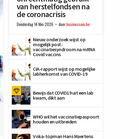
van herstelfondsen na
de coronacrisis
Donderdag 14 Mei 2026
door
businessam.be
Nieuw onderzoek wijst op
mogelijk post-
vaccinatiesyndroom na mRNA
Covid vaccins
CIA-rapport wijst op mogelijke
labherkomst van COVID-19
Bewijs dat COVID19 uit een lab
kwam, dikt aan
t
WHO wil het vaccinatiepaspoort
houden en uitbreiden
Voka-topman Hans Maertens