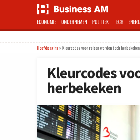
ECONOMIE
ONDERNEMEN
POLITIEK
TECH
ENERG
Hoofdpagina
»
Kleurcodes voor reizen worden toch herbekeken
Kleurcodes voo
herbekeken