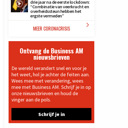
drie jaar na de eerste lockdown:
“Combinatie van veerkracht en
overheidssteun hebben het
ergste vermeden”

MEER CORONACRISIS
Ontvang de Business AM
nieuwsbrieven
De wereld verandert snel en voor je
het weet, hol je achter de feiten aan.
Wees mee met verandering, wees
mee met Business AM. Schrijf je in op
onze nieuwsbrieven en houd de
vinger aan de pols.
Schrijf je in