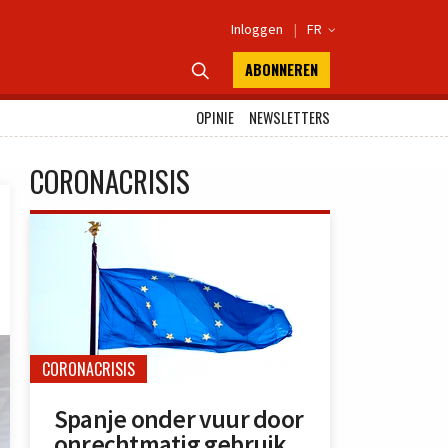
Inloggen
|
FR

ABONNEREN

OPINIE
NEWSLETTERS
CORONACRISIS
CORONACRISIS
Spanje onder vuur door
onrechtmatig gebruik