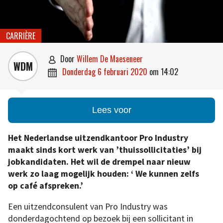
CARRIÈRE
door
Willem De Maeseneer

WDM
donderdag 6 februari 2020
om
14:02

Lees voor
Het Nederlandse uitzendkantoor Pro Industry
maakt sinds kort werk van ’thuissollicitaties’ bij
jobkandidaten.
Het wil de drempel naar nieuw
werk zo laag mogelijk houden: ‘ We kunnen zelfs
op café afspreken.’
Een uitzendconsulent van Pro Industry was
donderdagochtend op bezoek bij een sollicitant in