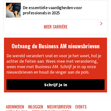
De essentiële vaardigheden voor
professionals in 2025

MEER CARRIÈRE
Ontvang de Business AM nieuwsbrieven
De wereld verandert snel en voor je het weet, hol je
achter de feiten aan. Wees mee met verandering,
wees mee met Business AM. Schrijf je in op onze
nieuwsbrieven en houd de vinger aan de pols.
Schrijf je in
ABONNEREN
INLOGGEN
NIEUWSBRIEVEN
EVENTS