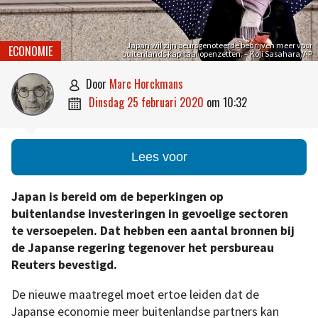
Japan wil zijn beursgenoteerde bedrijven meer voor
ECONOMIE
buitenlands kapitaal openzetten. – Koji Sasahara/AP
door
Marc Horckmans

dinsdag 25 februari 2020
om
10:32

Lees voor
Japan is bereid om de beperkingen op
buitenlandse investeringen in gevoelige sectoren
te versoepelen. Dat hebben een aantal bronnen bij
de Japanse regering tegenover het persbureau
Reuters bevestigd.
De nieuwe maatregel moet ertoe leiden dat de
Japanse economie meer buitenlandse partners kan