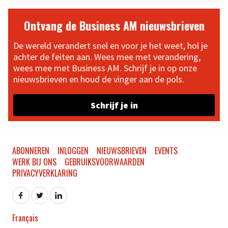
Ontvang de Business AM nieuwsbrieven
De wereld verandert snel en voor je het weet, hol je
achter de feiten aan. Wees mee met verandering,
wees mee met Business AM. Schrijf je in op onze
nieuwsbrieven en houd de vinger aan de pols.
Schrijf je in
ABONNEREN
INLOGGEN
NIEUWSBRIEVEN
EVENTS
WERK BIJ ONS
GEBRUIKSVOORWAARDEN
PRIVACYVERKLARING
Français