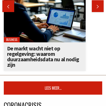


BUSINESS
De markt wacht niet op
regelgeving: waarom
duurzaamheidsdata nu al nodig
zijn
LEES MEER...
CORONACRISIS