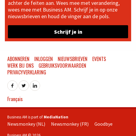
achter de feiten aan. Wees mee met verandering,
wees mee met Business AM. Schrijf je in op onze
nieuwsbrieven en houd de vinger aan de pols.
Schrijf je in
ABONNEREN
INLOGGEN
NIEUWSBRIEVEN
EVENTS
WERK BIJ ONS
GEBRUIKSVOORWAARDEN
PRIVACYVERKLARING
Français
Business AM is part of
MediaNation
Newsmonkey (NL)
Newsmonkey (FR)
Goodbye
Business AM © 2026