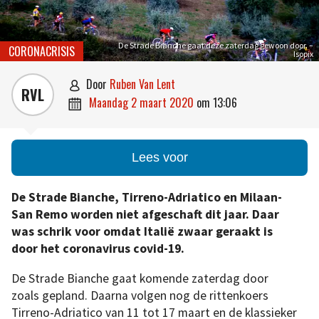
De Strade Bianche gaat deze zaterdag gewoon door. –
CORONACRISIS
Isopix
door
Ruben Van Lent

RVL
maandag 2 maart 2020
om
13:06

Lees voor
De Strade Bianche, Tirreno-Adriatico en Milaan-
San Remo worden niet afgeschaft dit jaar. Daar
was schrik voor omdat Italië zwaar geraakt is
door het coronavirus covid-19.
De Strade Bianche gaat komende zaterdag door
zoals gepland. Daarna volgen nog de rittenkoers
Tirreno-Adriatico van 11 tot 17 maart en de klassieker