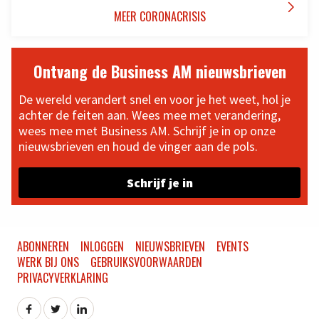

MEER CORONACRISIS
Ontvang de Business AM nieuwsbrieven
De wereld verandert snel en voor je het weet, hol je
achter de feiten aan. Wees mee met verandering,
wees mee met Business AM. Schrijf je in op onze
nieuwsbrieven en houd de vinger aan de pols.
Schrijf je in
ABONNEREN
INLOGGEN
NIEUWSBRIEVEN
EVENTS
WERK BIJ ONS
GEBRUIKSVOORWAARDEN
PRIVACYVERKLARING