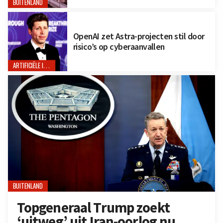
BUITENLAND
OpenAI zet Astra-projecten stil door
risico’s op cyberaanvallen
ARTIFICIËLE INTELLIGENTIE
BUITENLAND
Topgeneraal Trump zoekt
‘uitweg’ uit Iran-oorlog nu