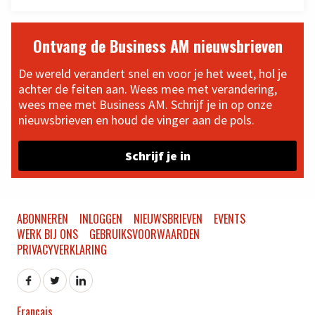
Ontvang de Business AM nieuwsbrieven
De wereld verandert snel en voor je het weet, hol je
achter de feiten aan. Wees mee met verandering,
wees mee met Business AM. Schrijf je in op onze
nieuwsbrieven en houd de vinger aan de pols.
Schrijf je in
ABONNEREN
INLOGGEN
NIEUWSBRIEVEN
EVENTS
WERK BIJ ONS
GEBRUIKSVOORWAARDEN
PRIVACYVERKLARING
Français