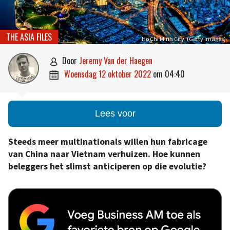
THE ASIA FILES
Ho Chi Minh City. (Getty Images)
door
Jeremy Van der Haegen

woensdag 12 oktober 2022
om
04:40

Lees voor
Steeds meer multinationals willen hun fabricage
van China naar Vietnam verhuizen. Hoe kunnen
beleggers het slimst anticiperen op die evolutie?