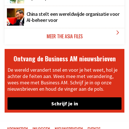
China stelt een wereldwijde organisatie voor
AI-beheer voor

MEER THE ASIA FILES
Ontvang de Business AM nieuwsbrieven
De wereld verandert snel en voor je het weet, hol je
achter de feiten aan. Wees mee met verandering,
wees mee met Business AM. Schrijf je in op onze
nieuwsbrieven en houd de vinger aan de pols.
Schrijf je in