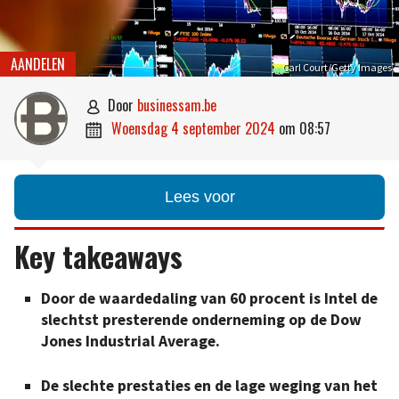
AANDELEN
Carl Court/Getty Images
door
businessam.be

woensdag 4 september 2024
om
08:57

Lees voor
Key takeaways
Door de waardedaling van 60 procent is Intel de
slechtst presterende onderneming op de Dow
Jones Industrial Average.
De slechte prestaties en de lage weging van het