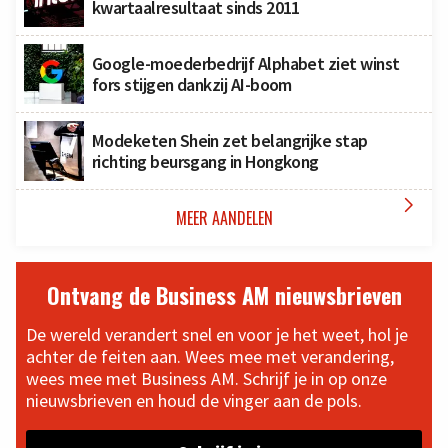
kwartaalresultaat sinds 2011
Google-moederbedrijf Alphabet ziet winst
fors stijgen dankzij AI-boom
Modeketen Shein zet belangrijke stap
richting beursgang in Hongkong

MEER AANDELEN
Ontvang de Business AM nieuwsbrieven
De wereld verandert snel en voor je het weet, hol je
achter de feiten aan. Wees mee met verandering,
wees mee met Business AM. Schrijf je in op onze
nieuwsbrieven en houd de vinger aan de pols.