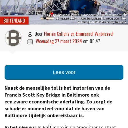
De Key Bridge werd geraakt door een schip en stortte in op
26 maart 2024. – foto Jonathan Newton voor The
BUITENLAND
Washington Post via Getty Images
door
Florian Callens en Emmanuel Vanbrussel

woensdag 27 maart 2024
om
08:47

Lees voor
Naast de menselijke tol is het instorten van de
Francis Scott Key Bridge in Baltimore ook
een zware economische aderlating. Zo zorgt de
schade er momenteel voor dat de haven van
Baltimore tijdelijk onbereikbaar is.
In het nieuws:
In Baltimore in de Amerikaanse staat