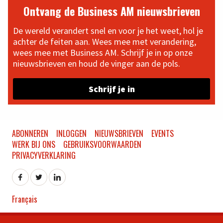
Ontvang de Business AM nieuwsbrieven
De wereld verandert snel en voor je het weet, hol je
achter de feiten aan. Wees mee met verandering,
wees mee met Business AM. Schrijf je in op onze
nieuwsbrieven en houd de vinger aan de pols.
Schrijf je in
ABONNEREN
INLOGGEN
NIEUWSBRIEVEN
EVENTS
WERK BIJ ONS
GEBRUIKSVOORWAARDEN
PRIVACYVERKLARING
Français