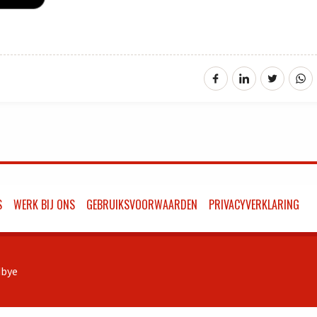
S
WERK BIJ ONS
GEBRUIKSVOORWAARDEN
PRIVACYVERKLARING
bye