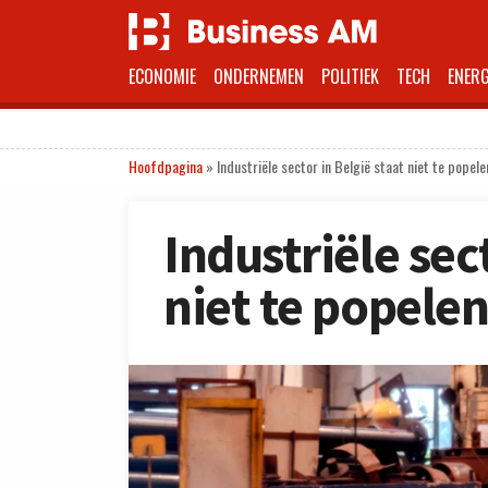
ECONOMIE
ONDERNEMEN
POLITIEK
TECH
ENERG
Hoofdpagina
»
Industriële sector in België staat niet te popele
Industriële sec
niet te popelen