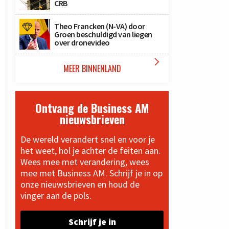
CRB
Theo Francken (N-VA) door
Groen beschuldigd van liegen
over dronevideo

MEER BINNENLAND
Ontvang de Business AM
nieuwsbrieven
De wereld verandert snel en voor je
het weet, hol je achter de feiten aan.
Wees mee met verandering, wees
mee met Business AM. Schrijf je in op
onze nieuwsbrieven en houd de
vinger aan de pols.
Schrijf je in