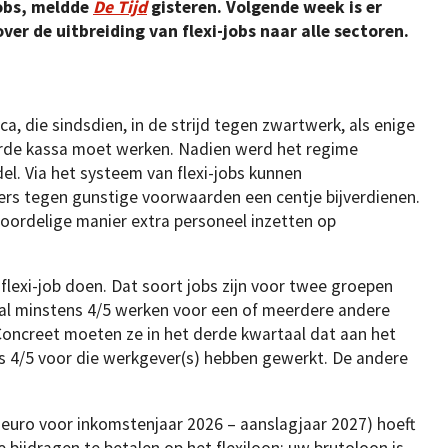
jobs, meldde
De Tijd
gisteren.
Volgende week is er
er de uitbreiding van flexi-jobs naar alle sectoren.
ca, die sindsdien, in de strijd tegen zwartwerk, als enige
eerde kassa moet werken. Nadien werd het regime
el. Via het systeem van flexi-jobs kunnen
s tegen gunstige voorwaarden een centje bijverdienen.
oordelige manier extra personeel inzetten op
flexi-job doen. Dat soort jobs zijn voor twee groepen
 al minstens 4/5 werken voor een of meerdere andere
Concreet moeten ze in het derde kwartaal dat aan het
ns 4/5 voor die werkgever(s) hebben gewerkt. De andere
 euro voor inkomstenjaar 2026 – aanslagjaar 2027) hoeft
 bijdragen te betalen op het flexiloon; uw brutoloon is