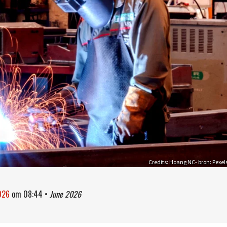
Credits: Hoang NC- bron: Pexel
2026
om
08:44
•
June 2026