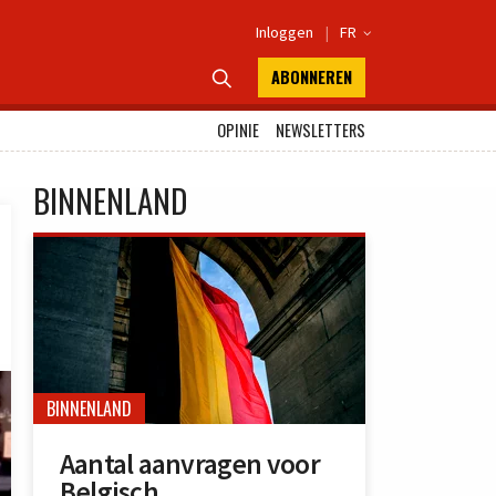
Inloggen
|
FR

ABONNEREN

OPINIE
NEWSLETTERS
BINNENLAND
BINNENLAND
Aantal aanvragen voor
Belgisch