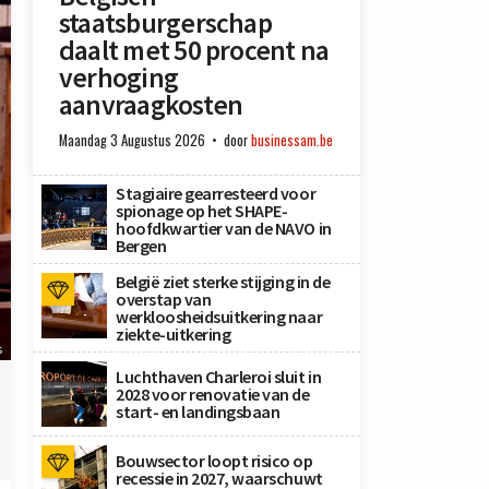
staatsburgerschap
daalt met 50 procent na
verhoging
aanvraagkosten
Maandag 3 Augustus 2026
door
businessam.be
Stagiaire gearresteerd voor
spionage op het SHAPE-
hoofdkwartier van de NAVO in
Bergen
België ziet sterke stijging in de
overstap van
werkloosheidsuitkering naar
ziekte-uitkering
s
Luchthaven Charleroi sluit in
2028 voor renovatie van de
start- en landingsbaan
Bouwsector loopt risico op
recessie in 2027, waarschuwt