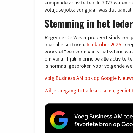
krimpende activiteiten. In 2022 waren d
voltijdse jobs; vorig jaar was dat aanta
Stemming in het feder
Regering-De Wever probeert sinds een pa
naar alle sectoren.
In oktober 2025
kree
voorstel “een vorm van staatssteun wa
om vanaf 1 juli in principe alle activite
is normaal gesproken voor volgende wee
Volg Business AM ook op Google Nieuw
Wil je toegang tot alle artikelen, geniet