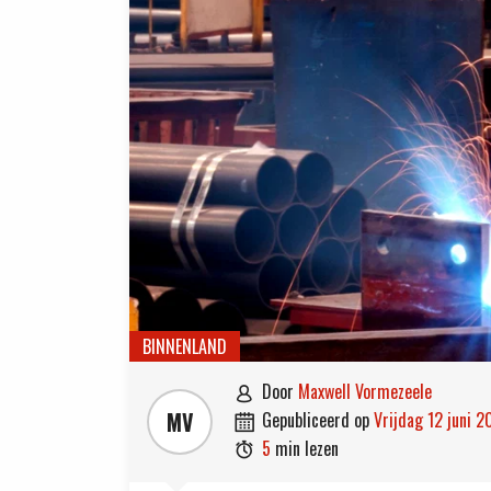
BINNENLAND
door
Maxwell Vormezeele

MV
gepubliceerd op
vrijdag 12 juni 

5
min lezen
