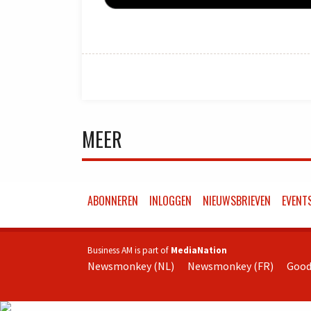
MEER
ABONNEREN
INLOGGEN
NIEUWSBRIEVEN
EVENT
Business AM is part of
MediaNation
Newsmonkey (NL)
Newsmonkey (FR)
Good