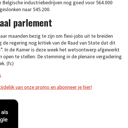
e Belgische industriebedrijven nog goed voor 564.000
l geslonken naar 545.200.
aal parlement
ar maanden bezig te zijn om flexi-jobs uit te breiden
g de regering nog kritiek van de Raad van State dat dit
s”. In de Kamer is deze week het wetsontwerp afgewerkt
iten open te stellen. De stemming in de plenaire vergadering
k. (fc)
s
 tijdelijk van onze promo en abonneer je hier!