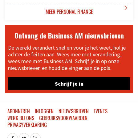

MEER PERSONAL FINANCE
Ontvang de Business AM nieuwsbrieven
De wereld verandert snel en voor je het weet, hol je
achter de feiten aan. Wees mee met verandering,
wees mee met Business AM. Schrijf je in op onze
nieuwsbrieven en houd de vinger aan de pols.
Schrijf je in
ABONNEREN
INLOGGEN
NIEUWSBRIEVEN
EVENTS
WERK BIJ ONS
GEBRUIKSVOORWAARDEN
PRIVACYVERKLARING