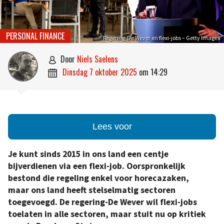
PERSONAL FINANCE
Regering-De Wever en flexi-jobs – Getty Images
door
Niels Saelens

dinsdag 7 oktober 2025
om
14:29

Lees voor
Je kunt sinds 2015 in ons land een centje
bijverdienen via een flexi-job. Oorspronkelijk
bestond die regeling enkel voor horecazaken,
maar ons land heeft stelselmatig sectoren
toegevoegd. De regering-De Wever wil flexi-jobs
toelaten in alle sectoren, maar stuit nu op kritiek