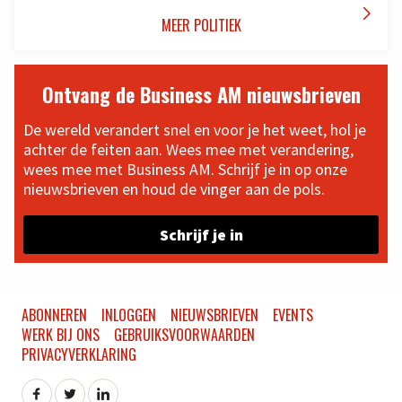

MEER POLITIEK
Ontvang de Business AM nieuwsbrieven
De wereld verandert snel en voor je het weet, hol je
achter de feiten aan. Wees mee met verandering,
wees mee met Business AM. Schrijf je in op onze
nieuwsbrieven en houd de vinger aan de pols.
Schrijf je in
ABONNEREN
INLOGGEN
NIEUWSBRIEVEN
EVENTS
WERK BIJ ONS
GEBRUIKSVOORWAARDEN
PRIVACYVERKLARING