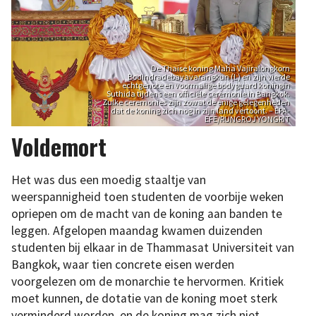
De Thaise koning Maha Vajiralongkorn
Bodindradebayavarangkun (L) en zijn vierde
echtgenote en voormalige bodyguard koningin
Suthida tijdens een officiële ceremonie in Bangkok.
Zulke ceremonies zijn zowat de enige gelegenheden
dat de koning zich nog in zijn land vertoont. – EPA-
EFE/RUNGROJ YONGRIT
Voldemort
Het was dus een moedig staaltje van
weerspannigheid toen studenten de voorbije weken
opriepen om de macht van de koning aan banden te
leggen. Afgelopen maandag kwamen duizenden
studenten bij elkaar in de Thammasat Universiteit van
Bangkok, waar tien concrete eisen werden
voorgelezen om de monarchie te hervormen. Kritiek
moet kunnen, de dotatie van de koning moet sterk
verminderd worden, en de koning mag zich niet