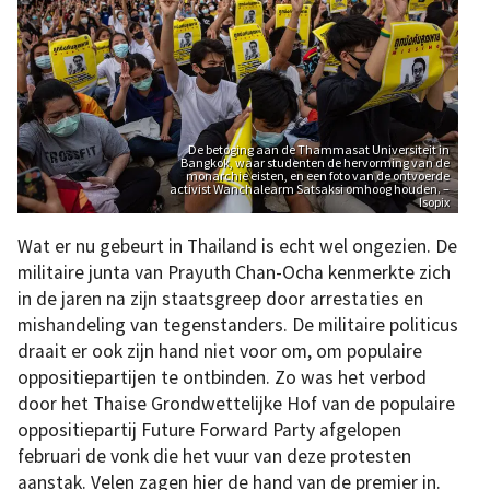
De betoging aan de Thammasat Universiteit in
Bangkok, waar studenten de hervorming van de
monarchie eisten, en een foto van de ontvoerde
activist Wanchalearm Satsaksi omhoog houden. –
Isopix
Wat er nu gebeurt in Thailand is echt wel ongezien. De
militaire junta van Prayuth Chan-Ocha kenmerkte zich
in de jaren na zijn staatsgreep door arrestaties en
mishandeling van tegenstanders. De militaire politicus
draait er ook zijn hand niet voor om, om populaire
oppositiepartijen te ontbinden. Zo was het verbod
door het Thaise Grondwettelijke Hof van de populaire
oppositiepartij Future Forward Party afgelopen
februari de vonk die het vuur van deze protesten
aanstak. Velen zagen hier de hand van de premier in.