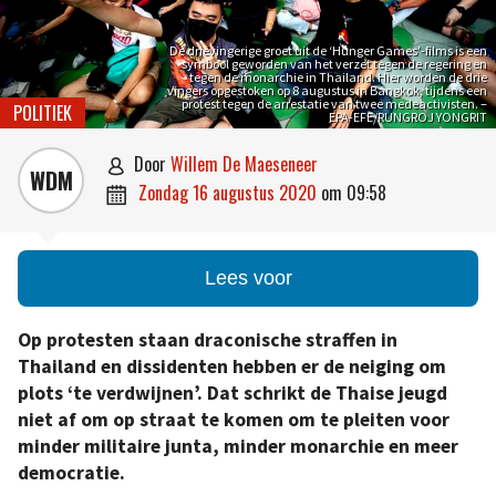
De drievingerige groet uit de ‘Hunger Games’-films is een
symbool geworden van het verzet tegen de regering en
tegen de monarchie in Thailand. Hier worden de drie
vingers opgestoken op 8 augustus in Bangkok, tijdens een
protest tegen de arrestatie van twee medeactivisten. –
POLITIEK
EPA-EFE/RUNGROJ YONGRIT
door
Willem De Maeseneer

WDM
zondag 16 augustus 2020
om
09:58

Lees voor
Op protesten staan draconische straffen in
Thailand en dissidenten hebben er de neiging om
plots ‘te verdwijnen’. Dat schrikt de Thaise jeugd
niet af om op straat te komen om te pleiten voor
minder militaire junta, minder monarchie en meer
democratie.