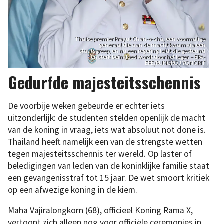
Thaise premier Prayut Chan-o-cha, een voormalige
generaal die aan de macht kwam via een
staatsgreep, en nu een regering leidt die gesteund
en sterk beïnvloed wordt door het leger. – EPA-
EFE/RUNGROJ YONGRIT
Gedurfde majesteitsschennis
De voorbije weken gebeurde er echter iets
uitzonderlijk: de studenten stelden openlijk de macht
van de koning in vraag, iets wat absoluut not done is.
Thailand heeft namelijk een van de strengste wetten
tegen majesteitsschennis ter wereld. Op laster of
beledigingen van leden van de koninklijke familie staat
een gevangenisstraf tot 15 jaar. De wet smoort kritiek
op een afwezige koning in de kiem.
Maha Vajiralongkorn (68), officieel Koning Rama X,
vertoont zich alleen nog voor officiële ceremonies in