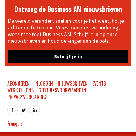
Ontvang de Business AM nieuwsbrieven
De wereld verandert snel en voor je het weet, hol je
achter de feiten aan. Wees mee met verandering,
wees mee met Business AM. Schrijf je in op onze
nieuwsbrieven en houd de vinger aan de pols.
Schrijf je in
ABONNEREN
INLOGGEN
NIEUWSBRIEVEN
EVENTS
WERK BIJ ONS
GEBRUIKSVOORWAARDEN
PRIVACYVERKLARING
Français