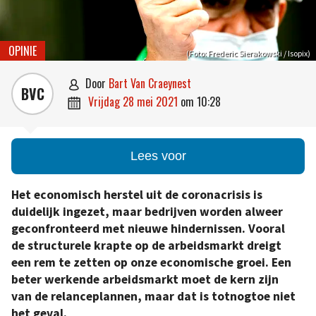
OPINIE
(Foto: Frederic Sierakowski / Isopix)
door
Bart Van Craeynest

BVC
vrijdag 28 mei 2021
om
10:28

Lees voor
Het economisch herstel uit de coronacrisis is
duidelijk ingezet, maar bedrijven worden alweer
geconfronteerd met nieuwe hindernissen. Vooral
de structurele krapte op de arbeidsmarkt dreigt
een rem te zetten op onze economische groei. Een
beter werkende arbeidsmarkt moet de kern zijn
van de relanceplannen, maar dat is totnogtoe niet
het geval.