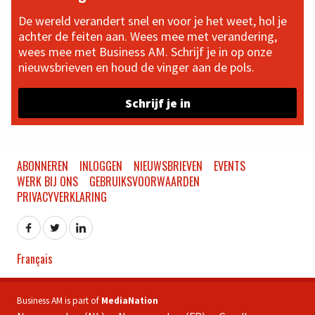
De wereld verandert snel en voor je het weet, hol je
achter de feiten aan. Wees mee met verandering,
wees mee met Business AM. Schrijf je in op onze
nieuwsbrieven en houd de vinger aan de pols.
Schrijf je in
ABONNEREN
INLOGGEN
NIEUWSBRIEVEN
EVENTS
WERK BIJ ONS
GEBRUIKSVOORWAARDEN
PRIVACYVERKLARING
Français
Business AM is part of
MediaNation