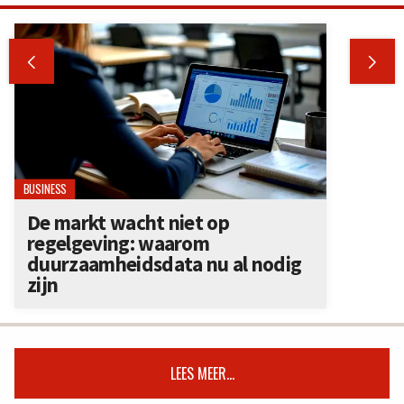


BUSINESS
De markt wacht niet op
regelgeving: waarom
duurzaamheidsdata nu al nodig
zijn
LEES MEER...