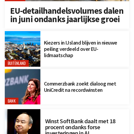
EU-detailhandelsvolumes dalen
in juni ondanks jaarlijkse groei
Kiezers in IJsland blijven in nieuwe
peiling verdeeld over EU-
lidmaatschap
BUITENLAND
Commerzbank zoekt dialoog met
UniCredit na recordwinsten
BANK
Winst SoftBank daalt met 18
procent ondanks forse
investeringen in AI