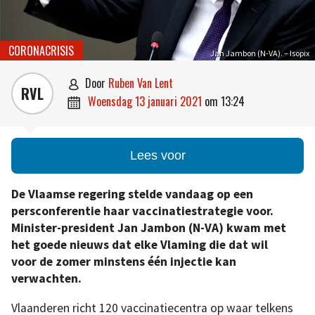
CORONACRISIS
Jan Jambon (N-VA). – Isopix
door
Ruben Van Lent

RVL
woensdag 13 januari 2021
om
13:24

Lees voor
De Vlaamse regering stelde vandaag op een
persconferentie haar vaccinatiestrategie voor.
Minister-president Jan Jambon (N-VA) kwam met
het goede nieuws dat elke Vlaming die dat wil
voor de zomer minstens één injectie kan
verwachten.
Vlaanderen richt 120 vaccinatiecentra op waar telkens