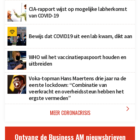
CIA-rapport wijst op mogelijke labherkomst
van COVID-19
Bewijs dat COVID19 uit een lab kwam, dikt aan
WHO wil het vaccinatiepaspoort houden en
uitbreiden
Voka-topman Hans Maertens drie jaar na de
eerste lockdown: “Combinatie van
veerkracht en overheidssteun hebben het
ergste vermeden”

MEER CORONACRISIS
Ontvang de Business AM nieuwsbrieven