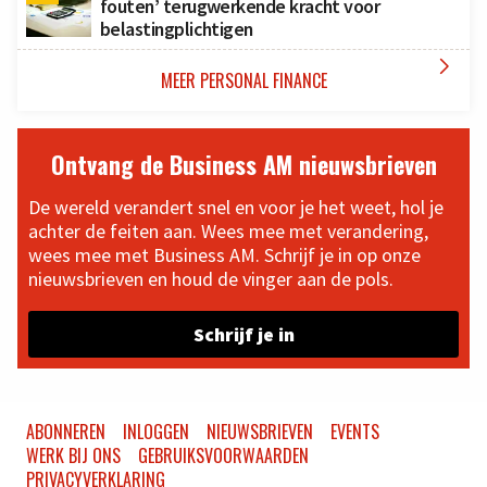
fouten’ terugwerkende kracht voor
belastingplichtigen

MEER PERSONAL FINANCE
Ontvang de Business AM nieuwsbrieven
De wereld verandert snel en voor je het weet, hol je
achter de feiten aan. Wees mee met verandering,
wees mee met Business AM. Schrijf je in op onze
nieuwsbrieven en houd de vinger aan de pols.
Schrijf je in
ABONNEREN
INLOGGEN
NIEUWSBRIEVEN
EVENTS
WERK BIJ ONS
GEBRUIKSVOORWAARDEN
PRIVACYVERKLARING