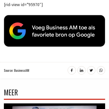
[rid-view id=”95970″]
Source: BusinessAM
MEER