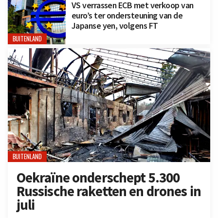
VS verrassen ECB met verkoop van
euro’s ter ondersteuning van de
Japanse yen, volgens FT
BUITENLAND
BUITENLAND
Oekraïne onderschept 5.300
Russische raketten en drones in
juli