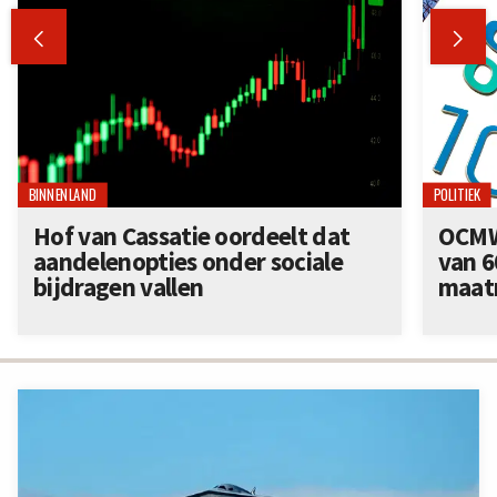


BINNENLAND
POLITIEK
Hof van Cassatie oordeelt dat
OCMW
aandelenopties onder sociale
van 6
bijdragen vallen
maatr