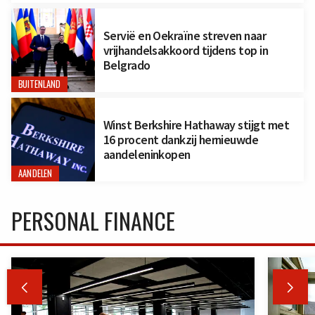
Servië en Oekraïne streven naar
vrijhandelsakkoord tijdens top in
Belgrado
BUITENLAND
Winst Berkshire Hathaway stijgt met
16 procent dankzij hernieuwde
aandeleninkopen
AANDELEN
PERSONAL FINANCE

