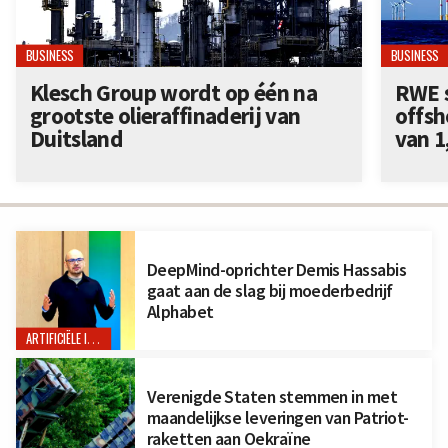
BUSINESS
BUSINESS
Klesch Group wordt op één na
RWE s
grootste olieraffinaderij van
offsh
Duitsland
van 1
DeepMind-oprichter Demis Hassabis
gaat aan de slag bij moederbedrijf
Alphabet
ARTIFICIËLE INTELLIGENTIE
Verenigde Staten stemmen in met
maandelijkse leveringen van Patriot-
raketten aan Oekraïne