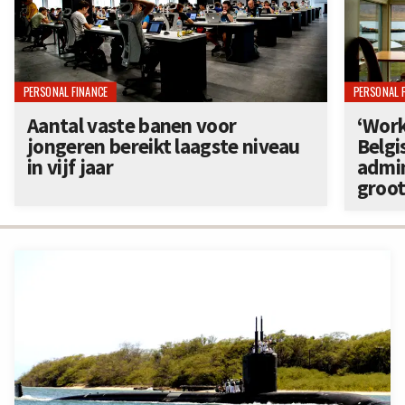
PERSONAL FINANCE
PERSONAL 
Aantal vaste banen voor
‘Work
jongeren bereikt laagste niveau
Belgi
in vijf jaar
admin
groo