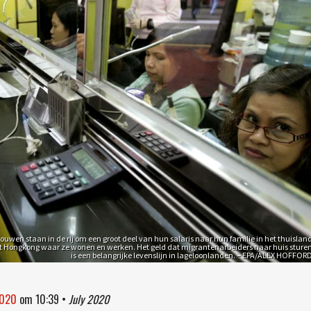
ouwen staan in de rij om een groot deel van hun salaris naar hun familie in het thuislan
it Hongkong waar ze wonen en werken. Het geld dat migrantenarbeiders naar huis sture
is een belangrijke levenslijn in lageloonlanden. – EPA/ALEX HOFFOR
2020
om
10:39
•
July 2020