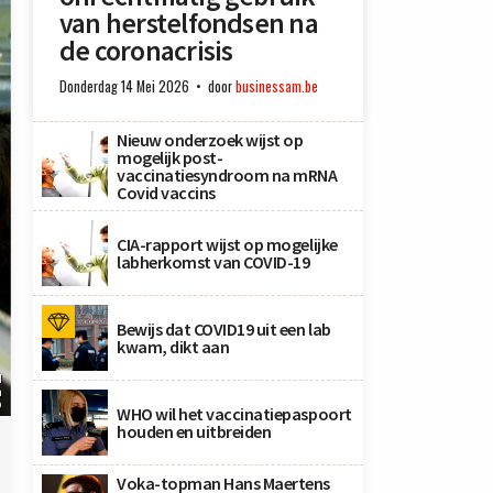
van herstelfondsen na
de coronacrisis
Donderdag 14 Mei 2026
door
businessam.be
Nieuw onderzoek wijst op
mogelijk post-
vaccinatiesyndroom na mRNA
Covid vaccins
CIA-rapport wijst op mogelijke
labherkomst van COVID-19
Bewijs dat COVID19 uit een lab
kwam, dikt aan
d
n
D
WHO wil het vaccinatiepaspoort
houden en uitbreiden
Voka-topman Hans Maertens