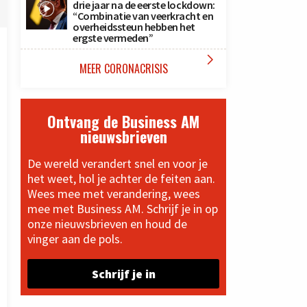
drie jaar na de eerste lockdown:
“Combinatie van veerkracht en
overheidssteun hebben het
ergste vermeden”

MEER CORONACRISIS
Ontvang de Business AM
nieuwsbrieven
De wereld verandert snel en voor je
het weet, hol je achter de feiten aan.
Wees mee met verandering, wees
mee met Business AM. Schrijf je in op
onze nieuwsbrieven en houd de
vinger aan de pols.
Schrijf je in