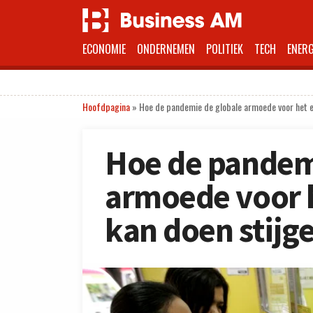
ECONOMIE
ONDERNEMEN
POLITIEK
TECH
ENERG
Hoofdpagina
»
Hoe de pandemie de globale armoede voor het ee
Hoe de pandem
armoede voor he
kan doen stijg