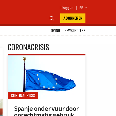
Inloggen
|
FR

ABONNEREN

OPINIE
NEWSLETTERS
CORONACRISIS
CORONACRISIS
Spanje onder vuur door
onrechtmatig gebruik