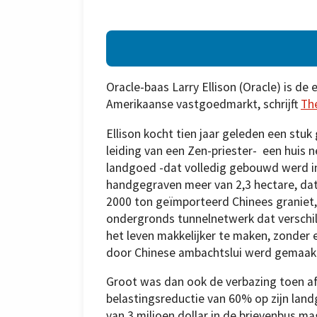
Oracle-baas Larry Ellison (Oracle) is de
Amerikaanse vastgoedmarkt, schrijft
Th
Ellison kocht tien jaar geleden een stuk 
leiding van een Zen-priester- een huis 
landgoed -dat volledig gebouwd werd i
handgegraven meer van 2,3 hectare, dat
2000 ton geïmporteerd Chinees graniet,
ondergronds tunnelnetwerk dat verschill
het leven makkelijker te maken, zonder 
door Chinese ambachtslui werd gemaakt,
Groot was dan ook de verbazing toen af
belastingsreductie van 60% op zijn lan
van 3 miljoen dollar in de brievenbus m