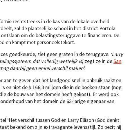
ornië rechtstreeks in de kas van de lokale overheid
elt, zal de plaatselijke school in het district Portola
en ontslaan om de belastingsteruggave te financieren. De
rood en kampt met personeelstekort.
ces goedkeurde, ziet geen graten in de teruggave.
‘Larry
lingssysteem dat volledig wettelijk is
,’ zegt ze in de
San
is mag daarbij geen enkel verschil maken
.’
 aan te geven dat het landgoed snel in onbruik raakt en
s en niet de $ 166,3 miljoen die in de boeken staan (nog
n die de bouw van het domein heeft gekost). Er werd ook
 onderhoud van het domein de 63-jarige eigenaar van
titel ‘Het verschil tussen God en Larry Ellison (God denkt
staat bekend om zijn extravagante levensstijl. Zo bezit hij