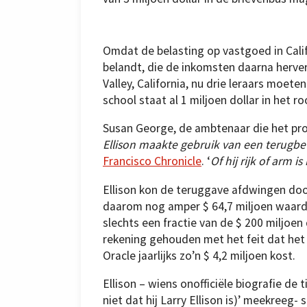
Omdat de belasting op vastgoed in Calif
belandt, die de inkomsten daarna herverde
Valley, California, nu drie leraars moet
school staat al 1 miljoen dollar in het 
Susan George, de ambtenaar die het pro
Ellison maakte gebruik van een terugbeta
Francisco Chronicle
. ‘
Of hij rijk of arm 
Ellison kon de teruggave afdwingen door
daarom nog amper $ 64,7 miljoen waard i
slechts een fractie van de $ 200 miljoe
rekening gehouden met het feit dat het
Oracle jaarlijks zo’n $ 4,2 miljoen kost.
Ellison – wiens onofficiële biografie de 
niet dat hij Larry Ellison is)’ meekreeg- 