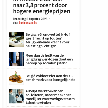
naar 3,8 procent door
hogere energieprijzen
Donderdag 6 Augustus 2026
door
businessam.be
Belgisch Grondwettelijk Hof
geeft ‘recht op fouten’
terugwerkende kracht voor
belastingplichtigen
Meer dan de helft van de
langdurig werklozen doet een
beroep op sociale bijstand
België voldoet niet aan de EU-
benchmark voor loongelijkheid
AI helpt werkzoekenden
solliciteren, maar maakt het
moeilijker voor werkgevers om
talent te vinden