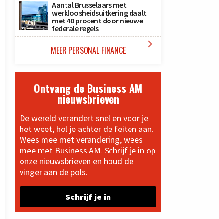
Aantal Brusselaars met
werkloosheidsuitkering daalt
met 40 procent door nieuwe
federale regels

MEER PERSONAL FINANCE
Ontvang de Business AM
nieuwsbrieven
De wereld verandert snel en voor je
het weet, hol je achter de feiten aan.
Wees mee met verandering, wees
mee met Business AM. Schrijf je in op
onze nieuwsbrieven en houd de
vinger aan de pols.
Schrijf je in