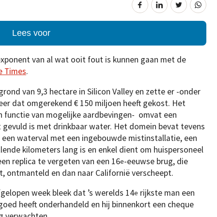
Lees voor
 exponent van al wat ooit fout is kunnen gaan met de
e Times
.
grond van 9,3 hectare in Silicon Valley en zette er -onder
neer dat omgerekend € 150 miljoen heeft gekost. Het
n functie van mogelijke aardbevingen- omvat een
 gevuld is met drinkbaar water. Het domein bevat tevens
 een waterval met een ingebouwde mistinstallatie, een
ende kilometers lang is en enkel dient om huispersoneel
een replica te vergeten van een 16
-eeuwse brug, die
e
 ontmanteld en dan naar Californië verscheept.
gelopen week bleek dat ’s werelds 14
rijkste man een
e
dgoed heeft onderhandeld en hij binnenkort een cheque
ag verwachten.