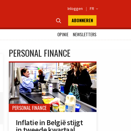
Inloggen
|
FR

ABONNEREN

OPINIE
NEWSLETTERS
PERSONAL FINANCE
PERSONAL FINANCE
Inflatie in België stijgt
in tweede kwartaal