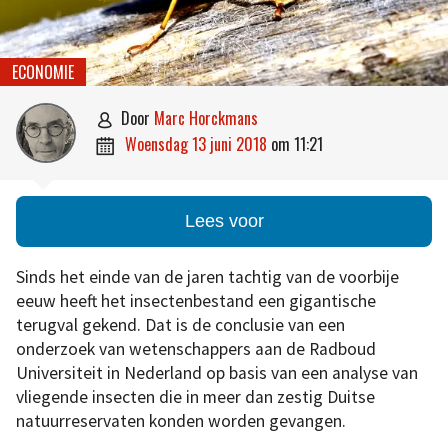
ECONOMIE
door
Marc Horckmans

woensdag 13 juni 2018
om
11:21

Lees voor
Sinds het einde van de jaren tachtig van de voorbije
eeuw heeft het insectenbestand een gigantische
terugval gekend. Dat is de conclusie van een
onderzoek van wetenschappers aan de Radboud
Universiteit in Nederland op basis van een analyse van
vliegende insecten die in meer dan zestig Duitse
natuurreservaten konden worden gevangen.