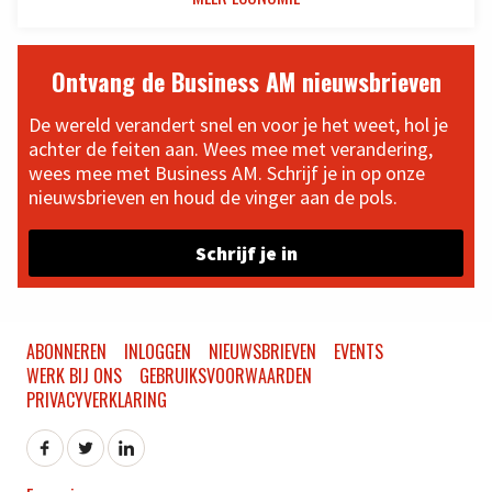
Ontvang de Business AM nieuwsbrieven
De wereld verandert snel en voor je het weet, hol je
achter de feiten aan. Wees mee met verandering,
wees mee met Business AM. Schrijf je in op onze
nieuwsbrieven en houd de vinger aan de pols.
Schrijf je in
ABONNEREN
INLOGGEN
NIEUWSBRIEVEN
EVENTS
WERK BIJ ONS
GEBRUIKSVOORWAARDEN
PRIVACYVERKLARING