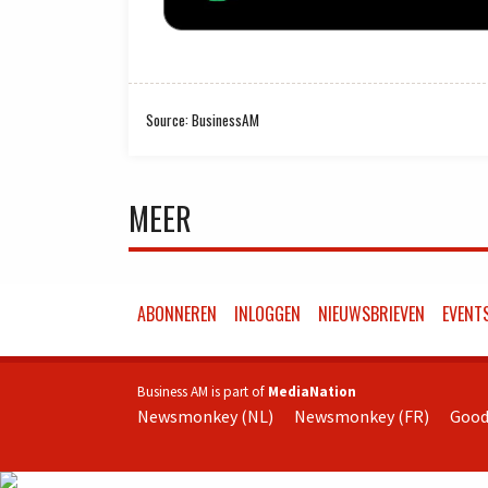
Source: BusinessAM
MEER
ABONNEREN
INLOGGEN
NIEUWSBRIEVEN
EVENT
Business AM is part of
MediaNation
Newsmonkey (NL)
Newsmonkey (FR)
Good