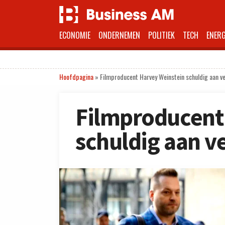
ECONOMIE
ONDERNEMEN
POLITIEK
TECH
ENERG
Hoofdpagina
»
Filmproducent Harvey Weinstein schuldig aan v
Filmproducent
schuldig aan v