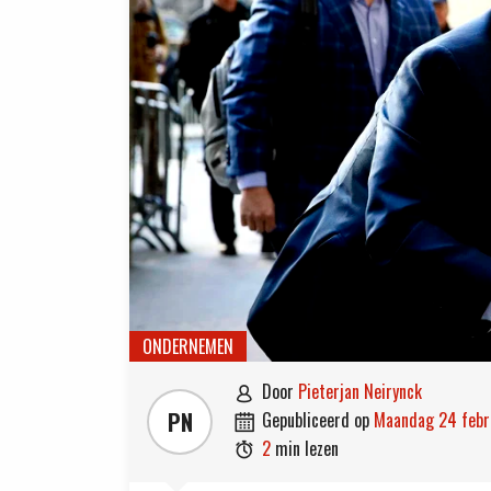
ONDERNEMEN
door
Pieterjan Neirynck

PN
gepubliceerd op
maandag 24 feb

2
min lezen
