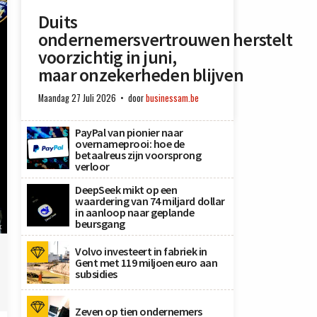
Duits
ondernemersvertrouwen herstelt
voorzichtig in juni,
maar onzekerheden blijven
Maandag 27 Juli 2026
door
businessam.be
PayPal van pionier naar
overnameprooi: hoe de
betaalreus zijn voorsprong
verloor
DeepSeek mikt op een
waardering van 74 miljard dollar
in aanloop naar geplande
beursgang
x
Volvo investeert in fabriek in
Gent met 119 miljoen euro aan
subsidies
Zeven op tien ondernemers