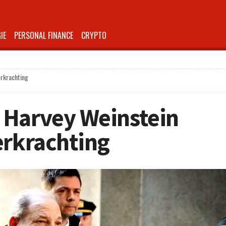
IE
PERSONAL FINANCE
CRYPTO
erkrachting
 Harvey Weinstein
erkrachting