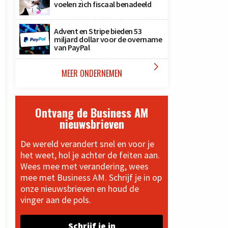
voelen zich fiscaal benadeeld
Advent en Stripe bieden 53
miljard dollar voor de overname
van PayPal

MEER ONDERNEMEN
Ontvang de Business AM
nieuwsbrieven
De wereld verandert snel en voor je
het weet, hol je achter de feiten aan.
Wees mee met verandering, wees
mee met Business AM. Schrijf je in op
onze nieuwsbrieven en houd de
vinger aan de pols.
Schrijf je in