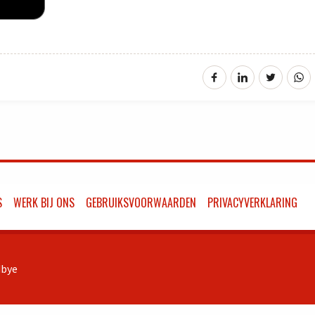
S
WERK BIJ ONS
GEBRUIKSVOORWAARDEN
PRIVACYVERKLARING
bye