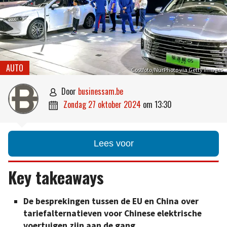
AUTO
Costfoto/NurPhoto via Getty Images
door
businessam.be

zondag 27 oktober 2024
om
13:30

Lees voor
Key takeaways
De besprekingen tussen de EU en China over
tariefalternatieven voor Chinese elektrische
voertuigen zijn aan de gang.