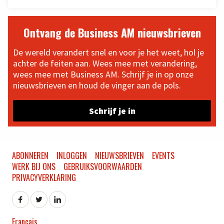
Ontvang de Business AM nieuwsbrieven
De wereld verandert snel en voor je het weet, hol je
achter de feiten aan. Wees mee met verandering,
wees mee met Business AM. Schrijf je in op onze
nieuwsbrieven en houd de vinger aan de pols.
Schrijf je in
ABONNEREN
INLOGGEN
NIEUWSBRIEVEN
EVENTS
WERK BIJ ONS
GEBRUIKSVOORWAARDEN
PRIVACYVERKLARING
Français