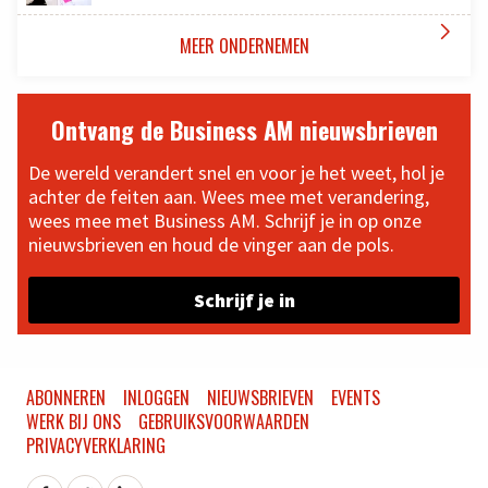

MEER ONDERNEMEN
Ontvang de Business AM nieuwsbrieven
De wereld verandert snel en voor je het weet, hol je
achter de feiten aan. Wees mee met verandering,
wees mee met Business AM. Schrijf je in op onze
nieuwsbrieven en houd de vinger aan de pols.
Schrijf je in
ABONNEREN
INLOGGEN
NIEUWSBRIEVEN
EVENTS
WERK BIJ ONS
GEBRUIKSVOORWAARDEN
PRIVACYVERKLARING