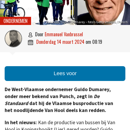
ONDERNEMEN
Van Hool / Guido Dumarey – foto’s Getty Images / Punch
door
Emmanuel Vanbrussel

donderdag 14 maart 2024
om
08:19

Lees voor
De West-Vlaamse ondernemer Guido Dumarey,
onder meer bekend van Punch, zegt in
De
Standaard
dat hij de Vlaamse busproductie van
het noodlijdende Van Hool deels kan redden.
In het nieuws:
Kan de productie van bussen bij Van
Hool in Koningshooikt (Lier) gered worden? Guido