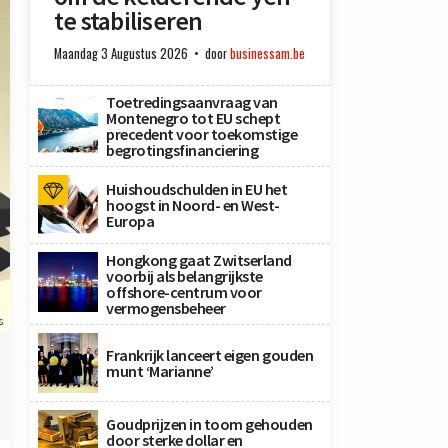
te stabiliseren
Maandag 3 Augustus 2026
door
businessam.be
Toetredingsaanvraag van
Montenegro tot EU schept
precedent voor toekomstige
begrotingsfinanciering
Huishoudschulden in EU het
hoogst in Noord- en West-
Europa
Hongkong gaat Zwitserland
voorbij als belangrijkste
offshore-centrum voor
vermogensbeheer
s
Frankrijk lanceert eigen gouden
munt ‘Marianne’
Goudprijzen in toom gehouden
door sterke dollar en