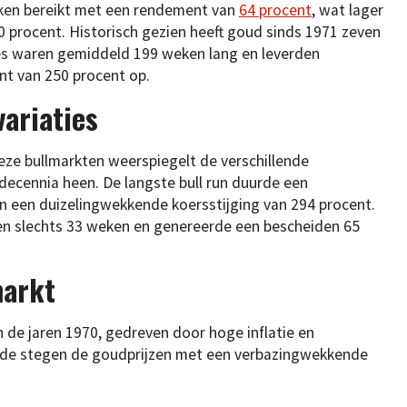
ken bereikt met een rendement van
64 procent
, wat lager
0 procent. Historisch gezien heeft goud sinds 1971 zeven
es waren gemiddeld 199 weken lang en leverden
t van 250 procent op.
ariaties
eze bullmarkten weerspiegelt de verschillende
cennia heen. De langste bull run duurde een
in een duizelingwekkende koersstijging van 294 procent.
en slechts 33 weken en genereerde een bescheiden 65
markt
n de jaren 1970, gedreven door hoge inflatie en
ode stegen de goudprijzen met een verbazingwekkende