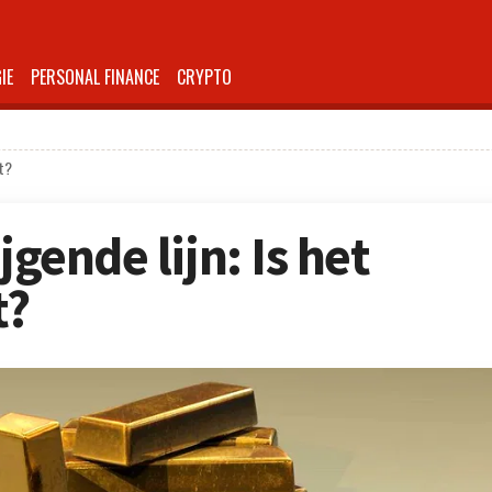
IE
PERSONAL FINANCE
CRYPTO
ht?
jgende lijn: Is het
t?