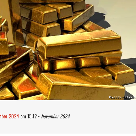
Pixabay via Pexel
ember 2024
om
15:12
•
November 2024