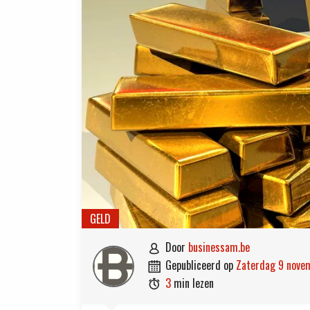
GELD
door
businessam.be

gepubliceerd op
zaterdag 9 nov

3
min lezen
