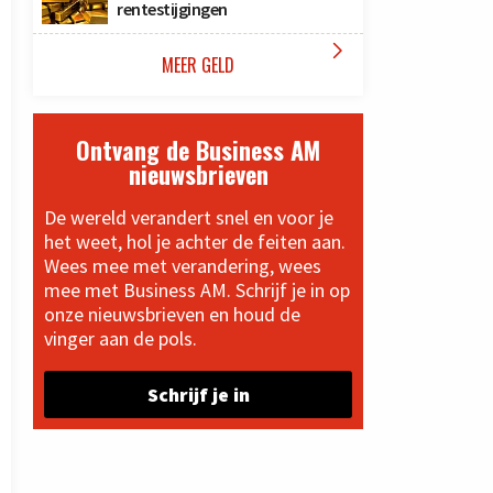
rentestijgingen

MEER GELD
Ontvang de Business AM
nieuwsbrieven
De wereld verandert snel en voor je
het weet, hol je achter de feiten aan.
Wees mee met verandering, wees
mee met Business AM. Schrijf je in op
onze nieuwsbrieven en houd de
vinger aan de pols.
Schrijf je in