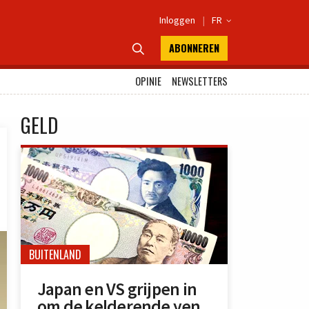
Inloggen
|
FR

ABONNEREN

OPINIE
NEWSLETTERS
GELD
BUITENLAND
Japan en VS grijpen in
om de kelderende yen