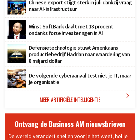
Chinese export stijgt sterk in juli dankzij vraag
naar AI-infrastructuur
Winst SoftBank daalt met 18 procent
ondanks forse investeringen in AI
Defensietechnologie stuwt Amerikaans
productiebedrijf Hadrian naar waardering van
8 miljard dollar
De volgende cyberaanval test niet je IT, maar
je organisatie

MEER ARTIFICIËLE INTELLIGENTIE
Ontvang de Business AM nieuwsbrieven
De wereld verandert snel en voor je het weet, hol je