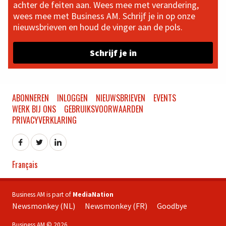
achter de feiten aan. Wees mee met verandering,
wees mee met Business AM. Schrijf je in op onze
nieuwsbrieven en houd de vinger aan de pols.
Schrijf je in
ABONNEREN
INLOGGEN
NIEUWSBRIEVEN
EVENTS
WERK BIJ ONS
GEBRUIKSVOORWAARDEN
PRIVACYVERKLARING
Français
Business AM is part of
MediaNation
Newsmonkey (NL)
Newsmonkey (FR)
Goodbye
Business AM © 2026