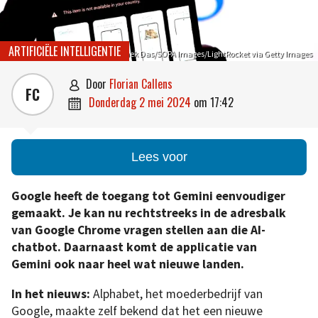
ARTIFICIËLE INTELLIGENTIE
Avishek Das/SOPA Images/LightRocket via Getty Images
door
Florian Callens

FC
donderdag 2 mei 2024
om
17:42

Lees voor
Google heeft de toegang tot Gemini eenvoudiger
gemaakt. Je kan nu rechtstreeks in de adresbalk
van Google Chrome vragen stellen aan die AI-
chatbot. Daarnaast komt de applicatie van
Gemini ook naar heel wat nieuwe landen.
In het nieuws:
Alphabet, het moederbedrijf van
Google, maakte zelf bekend dat het een nieuwe